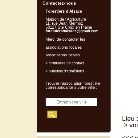
Contactez-nous
Forestiers d'Alsace
Maison de l'Agriculture
11, rue Jean Mermoz
68127 Ste Croix en Plaine
forestiersdalsace@gmail.com
Merci de contacter les
associations locales
Associations locales
> formulaire de contact
> bulletins d'adhésions
Trouver l'association forestière
correspondante à votre ville :
Lieu 
> voi
<<<
r