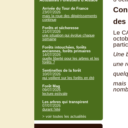
Actualités Forestiers d'Alsace
Cons
Arrivée du Tour de France
23/07/2026
mais la roue des dépérissements
des 
continue
Forêts et sécheresse
Le CA
21/07/2026
une situation qui évolue chaque
octob
semaine
parti
Forêts intouchées, forêts
anciennes, forêts primaires
Une 
14/07/2026
quelle liberté pour les arbres et les
forêts ?
une r
Sentinelles de la forêt
quelq
10/07/2026
qui veillent sur les forêts en été
mais
Forêt Mag
nombr
09/07/2026
lecture estivale
Les arbres qui transpirent
07/07/2026
durant l'été
> voir toutes les actualités