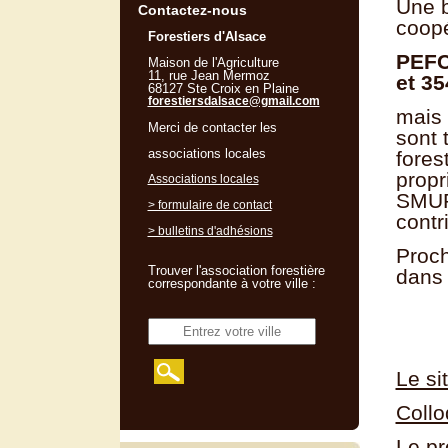
Une b
Contactez-nous
coopé
Forestiers d'Alsace
PEFC 
Maison de l'Agriculture
11, rue Jean Mermoz
et 35
68127 Ste Croix en Plaine
forestiersdalsace@gmail.com
mais 
Merci de contacter les
sont 
associations locales
fores
propr
Associations locales
SMURF
> formulaire de contact
contr
> bulletins d'adhésions
Proch
Trouver l'association forestière
dans 
correspondante à votre ville :
Le si
Collo
Le p