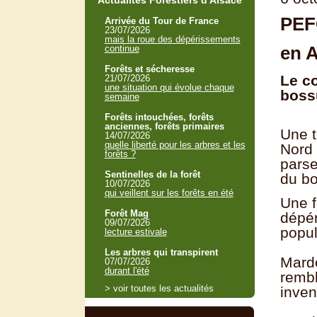
Actualités Forestiers d'Alsace
PEFC
Arrivée du Tour de France
23/07/2026
mais la roue des dépérissements
en 
continue
Forêts et sécheresse
Le co
21/07/2026
une situation qui évolue chaque
boss
semaine
Forêts intouchées, forêts
anciennes, forêts primaires
Une t
14/07/2026
quelle liberté pour les arbres et les
Nord 
forêts ?
parse
Sentinelles de la forêt
du bo
10/07/2026
qui veillent sur les forêts en été
Une f
Forêt Mag
dépér
09/07/2026
popul
lecture estivale
Les arbres qui transpirent
Marde
07/07/2026
durant l'été
rembl
> voir toutes les actualités
inven