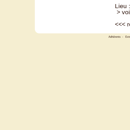
Lieu 
> voi
<<<
r
Adhérents
-
Ext