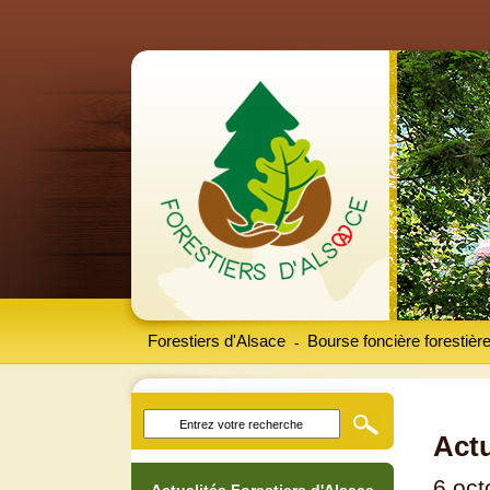
Forestiers d'Alsace
Bourse foncière forestièr
-
Actu
6 oct