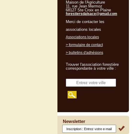
Maison de l'Agriculture
11, rue Jean Mermoz
68127 Ste Croix en Plaine
forestiersdalsace@gmail.com
Merci de contacter les
associations locales
Associations locales
> formulaire de contact
> bulletins d'adhésions
Trouver l'association forestière
correspondante à votre ville :
Newsletter