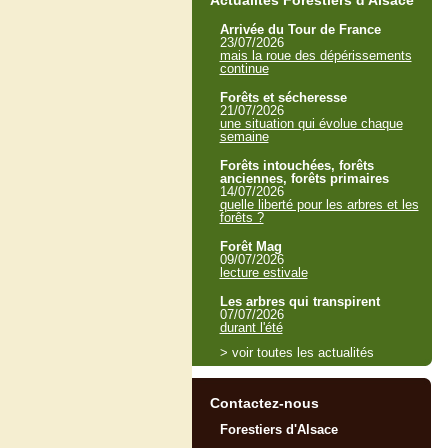
Actualités Forestiers d'Alsace
Arrivée du Tour de France
23/07/2026
mais la roue des dépérissements
continue
Forêts et sécheresse
21/07/2026
une situation qui évolue chaque
semaine
Forêts intouchées, forêts
anciennes, forêts primaires
14/07/2026
quelle liberté pour les arbres et les
forêts ?
Forêt Mag
09/07/2026
lecture estivale
Les arbres qui transpirent
07/07/2026
durant l'été
> voir toutes les actualités
Contactez-nous
Forestiers d'Alsace