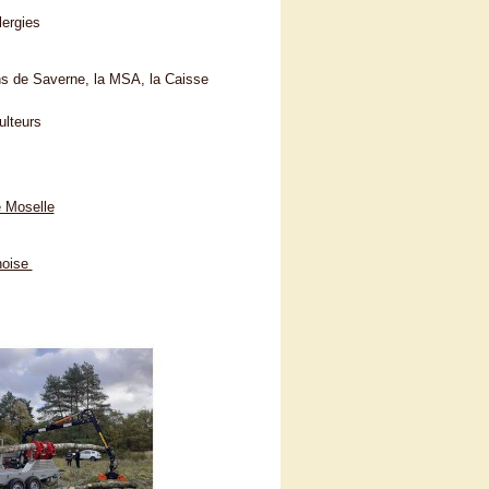
lergies
ns de Saverne, la MSA, la Caisse
ulteurs
e Moselle
noise