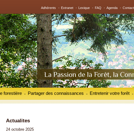
Adhérents
-
Extranet
-
Lexique
-
FAQ
-
Agenda
-
Contact
e forestière
Partager des connaissances
Entretenir votre forêt
-
-
-
Actualites
24 octobre 2025