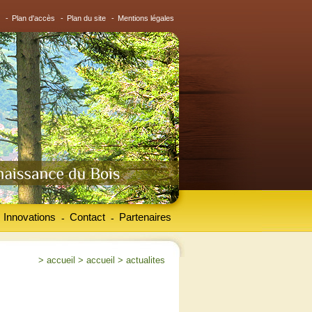
-
Plan d'accès
-
Plan du site
-
Mentions légales
Innovations
Contact
Partenaires
-
-
>
accueil
>
accueil
>
actualites