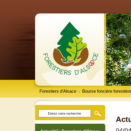
Forestiers d'Alsace
Bourse foncière forestièr
-
Actu
04/0