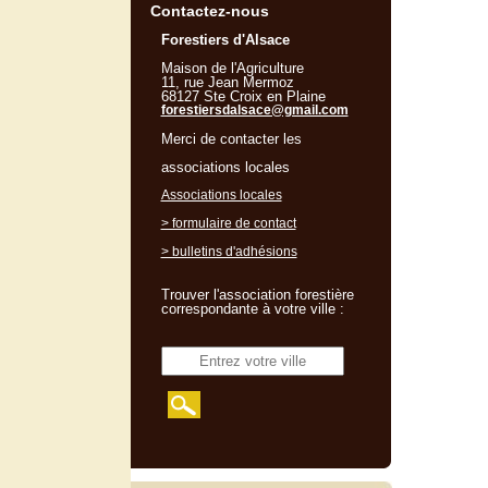
Contactez-nous
Forestiers d'Alsace
Maison de l'Agriculture
11, rue Jean Mermoz
68127 Ste Croix en Plaine
forestiersdalsace@gmail.com
Merci de contacter les
associations locales
Associations locales
> formulaire de contact
> bulletins d'adhésions
Trouver l'association forestière
correspondante à votre ville :