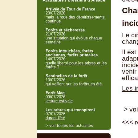
Actualités Forestiers d'Alsace
Cha
Arrivée du Tour de France
23/07/2026
mais la roue des dépérissements
inci
continue
Forêts et sécheresse
Le ci
21/07/2026
une situation qui évolue chaque
chang
semaine
Il es
Forêts intouchées, forêts
anciennes, forêts primaires
adapt
14/07/2026
quelle liberté pour les arbres et les
incid
forêts ?
venir
Sentinelles de la forêt
effic
10/07/2026
qui veillent sur les forêts en été
Les i
Forêt Mag
09/07/2026
lecture estivale
> voi
Les arbres qui transpirent
07/07/2026
durant l'été
<<<
r
> voir toutes les actualités