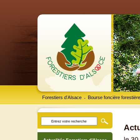
Forestiers d'Alsace
Bourse foncière forestièr
-
Actu
le 30