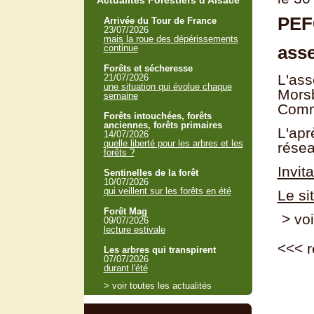
Actualités Forestiers d'Alsace
PEF
Arrivée du Tour de France
23/07/2026
mais la roue des dépérissements
ass
continue
Forêts et sécheresse
L'ass
21/07/2026
une situation qui évolue chaque
Morsb
semaine
Comm
Forêts intouchées, forêts
anciennes, forêts primaires
L'apr
14/07/2026
quelle liberté pour les arbres et les
rése
forêts ?
Invit
Sentinelles de la forêt
10/07/2026
qui veillent sur les forêts en été
Le si
Forêt Mag
> voi
09/07/2026
lecture estivale
<<<
r
Les arbres qui transpirent
07/07/2026
durant l'été
> voir toutes les actualités