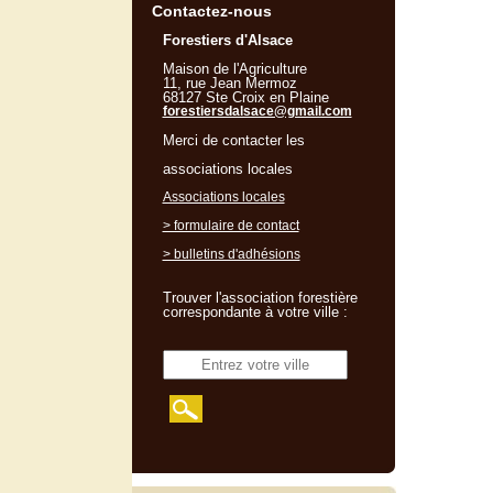
Contactez-nous
Forestiers d'Alsace
Maison de l'Agriculture
11, rue Jean Mermoz
68127 Ste Croix en Plaine
forestiersdalsace@gmail.com
Merci de contacter les
associations locales
Associations locales
> formulaire de contact
> bulletins d'adhésions
Trouver l'association forestière
correspondante à votre ville :