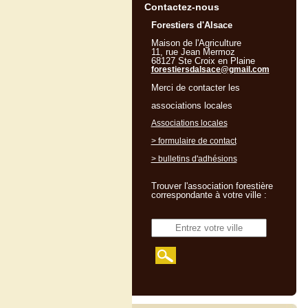
Contactez-nous
Forestiers d'Alsace
Maison de l'Agriculture
11, rue Jean Mermoz
68127 Ste Croix en Plaine
forestiersdalsace@gmail.com
Merci de contacter les
associations locales
Associations locales
> formulaire de contact
> bulletins d'adhésions
Trouver l'association forestière
correspondante à votre ville :