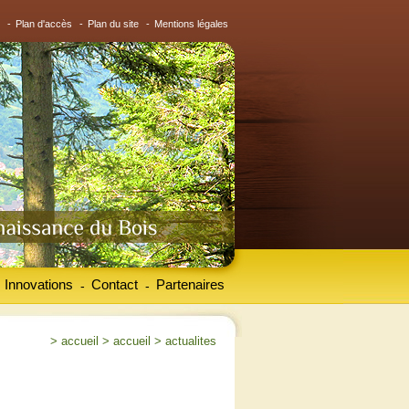
-
Plan d'accès
-
Plan du site
-
Mentions légales
Innovations
Contact
Partenaires
-
-
>
accueil
>
accueil
>
actualites