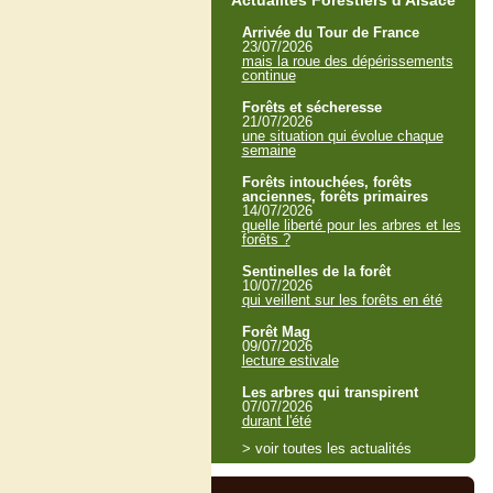
Actualités Forestiers d'Alsace
Arrivée du Tour de France
23/07/2026
mais la roue des dépérissements
continue
Forêts et sécheresse
21/07/2026
une situation qui évolue chaque
semaine
Forêts intouchées, forêts
anciennes, forêts primaires
14/07/2026
quelle liberté pour les arbres et les
forêts ?
Sentinelles de la forêt
10/07/2026
qui veillent sur les forêts en été
Forêt Mag
09/07/2026
lecture estivale
Les arbres qui transpirent
07/07/2026
durant l'été
> voir toutes les actualités