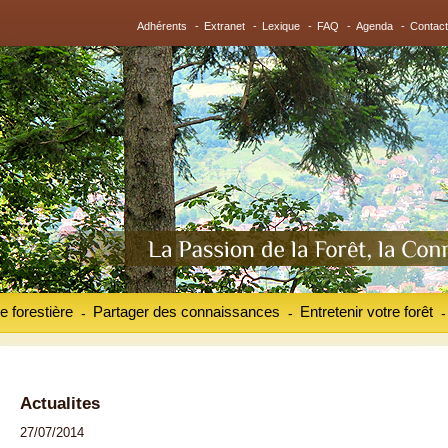
Adhérents
-
Extranet
-
Lexique
-
FAQ
-
Agenda
-
Contact
e forestière
Partager des connaissances
Entretenir votre forêt
-
-
-
Actualites
27/07/2014