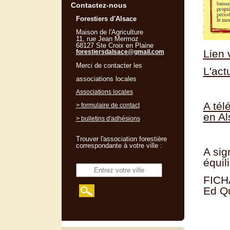
Contactez-nous
Forestiers d'Alsace
Maison de l'Agriculture
11, rue Jean Mermoz
68127 Ste Croix en Plaine
Lien 
forestiersdalsace@gmail.com
Merci de contacter les
L'act
associations locales
Associations locales
A tél
> formulaire de contact
en Al
> bulletins d'adhésions
Trouver l'association forestière
correspondante à votre ville :
A sig
équili
FICHA
Ed Q