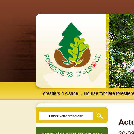
Forestiers d'Alsace
Bourse foncière forestièr
-
Actu
20/0