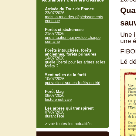
Actualités Forestiers d'Alsace
Quan
Arrivée du Tour de France
23/07/2026
mais la roue des dépérissements
sauv
continue
Forêts et sécheresse
Une i
21/07/2026
une situation qui évolue chaque
une é
semaine
FIBOI
Forêts intouchées, forêts
anciennes, forêts primaires
14/07/2026
Lé dé
quelle liberté pour les arbres et les
forêts ?
Sentinelles de la forêt
10/07/2026
qui veillent sur les forêts en été
Forêt Mag
09/07/2026
lecture estivale
Les arbres qui transpirent
07/07/2026
durant l'été
> voir toutes les actualités