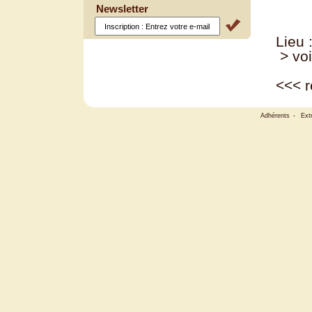
Newsletter
Lieu 
> voi
<<<
r
Adhérents
-
Ext