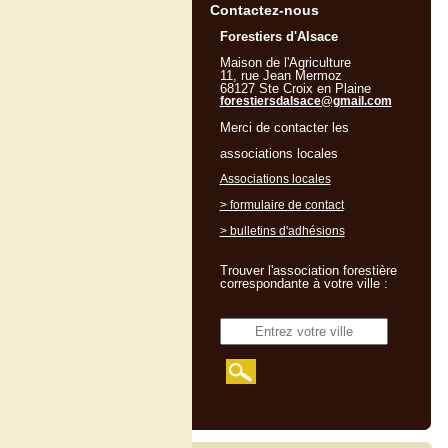
Contactez-nous
Forestiers d'Alsace
Maison de l'Agriculture
11, rue Jean Mermoz
68127 Ste Croix en Plaine
forestiersdalsace@gmail.com
Merci de contacter les
associations locales
Associations locales
> formulaire de contact
> bulletins d'adhésions
Trouver l'association forestière
correspondante à votre ville :