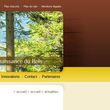
-
Plan d'accès
-
Plan du site
-
Mentions légales
Innovations
Contact
Partenaires
-
-
>
accueil
>
accueil
>
actualites