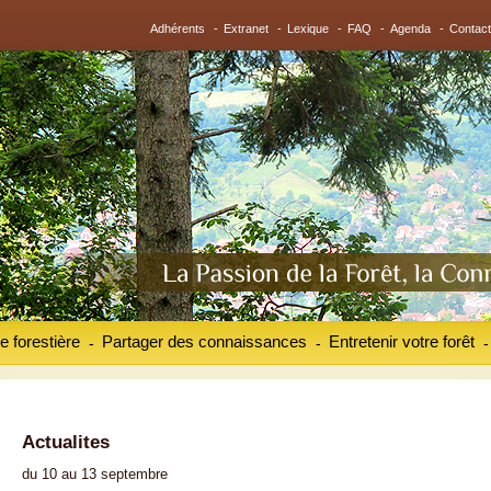
Adhérents
-
Extranet
-
Lexique
-
FAQ
-
Agenda
-
Contact
e forestière
Partager des connaissances
Entretenir votre forêt
-
-
-
Actualites
du 10 au 13 septembre