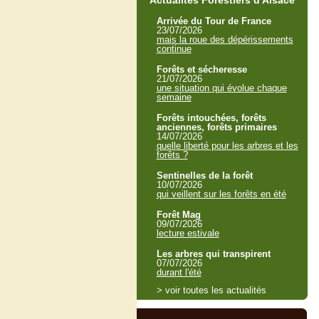
Actualités Forestiers d'Alsace
Arrivée du Tour de France
23/07/2026
mais la roue des dépérissements
continue
Forêts et sécheresse
21/07/2026
une situation qui évolue chaque
semaine
Forêts intouchées, forêts
anciennes, forêts primaires
14/07/2026
quelle liberté pour les arbres et les
forêts ?
Sentinelles de la forêt
10/07/2026
qui veillent sur les forêts en été
Forêt Mag
09/07/2026
lecture estivale
Les arbres qui transpirent
07/07/2026
durant l'été
> voir toutes les actualités