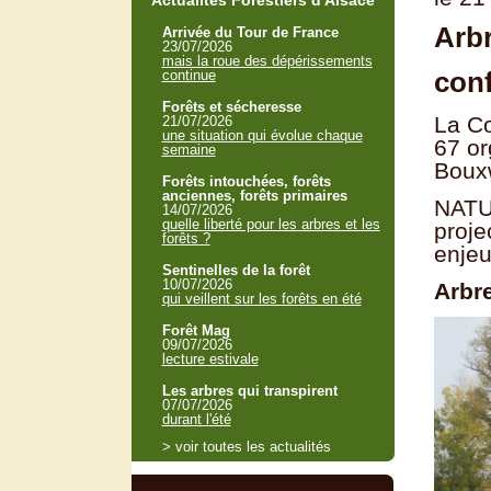
Actualités Forestiers d'Alsace
Arbr
Arrivée du Tour de France
23/07/2026
mais la roue des dépérissements
con
continue
Forêts et sécheresse
La C
21/07/2026
une situation qui évolue chaque
67 or
semaine
Bouxw
Forêts intouchées, forêts
anciennes, forêts primaires
NATU
14/07/2026
quelle liberté pour les arbres et les
proje
forêts ?
enjeu
Sentinelles de la forêt
10/07/2026
Arbr
qui veillent sur les forêts en été
Forêt Mag
09/07/2026
lecture estivale
Les arbres qui transpirent
07/07/2026
durant l'été
> voir toutes les actualités