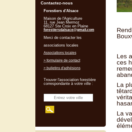
Contactez-nous
Forestiers d'Alsace
Maison de l'Agriculture
11, rue Jean Mermoz
68127 Ste Croix en Plaine
Rende
forestiersdalsace@gmail.com
Bouxw
Merci de contacter les
associations locales
Associations locales
Les a
> formulaire de contact
ces h
remem
> bulletins d'adhésions
aband
Trouver l'association forestière
correspondante à votre ville :
La pl
têtar
vérit
hasar
La va
dével
éléme