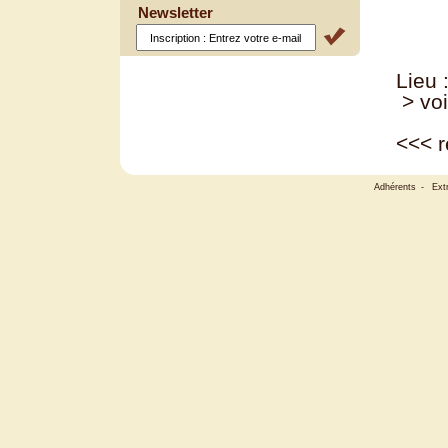
Newsletter
Lieu 
> voi
<<<
r
Adhérents
-
Ext