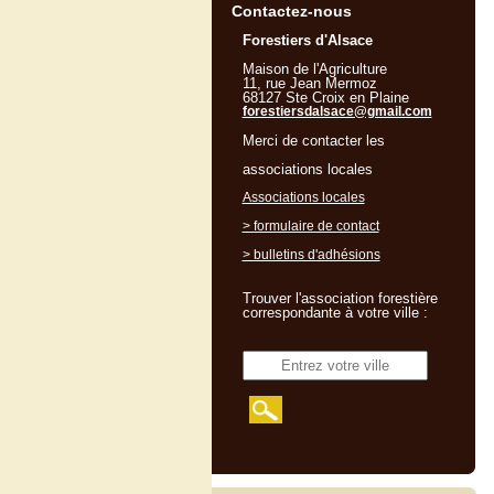
Contactez-nous
Forestiers d'Alsace
Maison de l'Agriculture
11, rue Jean Mermoz
68127 Ste Croix en Plaine
forestiersdalsace@gmail.com
Merci de contacter les
associations locales
Associations locales
> formulaire de contact
> bulletins d'adhésions
Trouver l'association forestière
correspondante à votre ville :