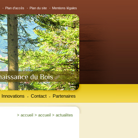
-
Plan d'accès
-
Plan du site
-
Mentions légales
Innovations
Contact
Partenaires
-
-
>
accueil
>
accueil
>
actualites