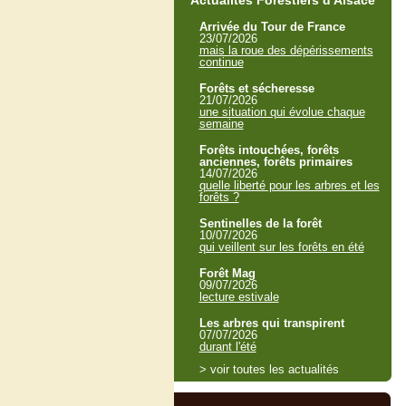
Actualités Forestiers d'Alsace
Arrivée du Tour de France
23/07/2026
mais la roue des dépérissements
continue
Forêts et sécheresse
21/07/2026
une situation qui évolue chaque
semaine
Forêts intouchées, forêts
anciennes, forêts primaires
14/07/2026
quelle liberté pour les arbres et les
forêts ?
Sentinelles de la forêt
10/07/2026
qui veillent sur les forêts en été
Forêt Mag
09/07/2026
lecture estivale
Les arbres qui transpirent
07/07/2026
durant l'été
> voir toutes les actualités