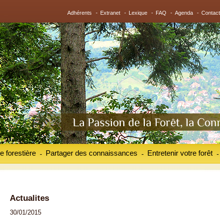
Adhérents
-
Extranet
-
Lexique
-
FAQ
-
Agenda
-
Contact
e forestière
Partager des connaissances
Entretenir votre forêt
-
-
-
Actualites
30/01/2015