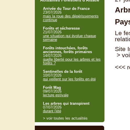
Actualités Forestiers d'Alsace
Arb
Arrivée du Tour de France
23/07/2026
mais la roue des dépérissements
Pays
continue
Forêts et sécheresse
Le fe
21/07/2026
une situation qui évolue chaque
relat
semaine
Site 
Forêts intouchées, forêts
anciennes, forêts primaires
> voi
14/07/2026
quelle liberté pour les arbres et les
forêts ?
<<<
r
Sentinelles de la forêt
10/07/2026
qui veillent sur les forêts en été
Forêt Mag
09/07/2026
lecture estivale
Les arbres qui transpirent
07/07/2026
durant l'été
> voir toutes les actualités