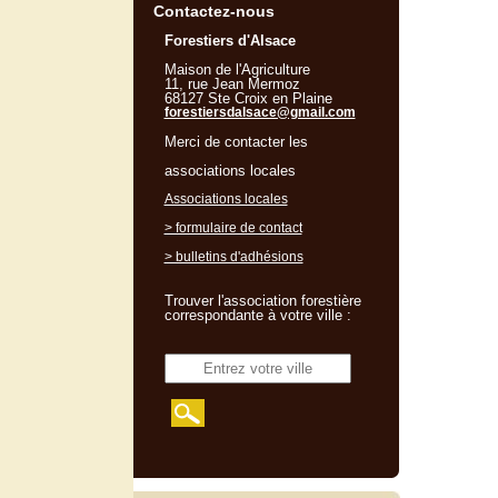
Contactez-nous
Forestiers d'Alsace
Maison de l'Agriculture
11, rue Jean Mermoz
68127 Ste Croix en Plaine
forestiersdalsace@gmail.com
Merci de contacter les
associations locales
Associations locales
> formulaire de contact
> bulletins d'adhésions
Trouver l'association forestière
correspondante à votre ville :