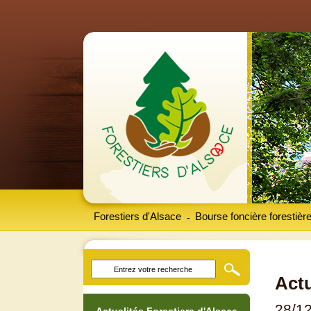
Forestiers d'Alsace
Bourse foncière forestièr
-
Actu
28/1