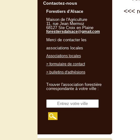
Contactez-nous
<<<
r
Forestiers d'Alsace
Maison de l'Agriculture
11, rue Jean Mermoz
68127 Ste Croix en Plaine
forestiersdalsace@gmail.com
Merci de contacter les
associations locales
Associations locales
> formulaire de contact
> bulletins d'adhésions
Trouver l'association forestière
correspondante à votre ville :