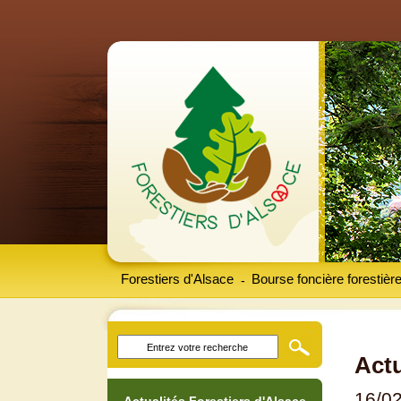
Forestiers d'Alsace
Bourse foncière forestièr
-
Actu
16/0