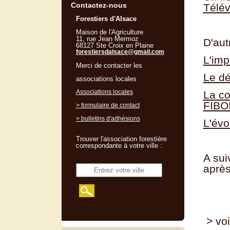
Contactez-nous
Télév
Forestiers d'Alsace
Maison de l'Agriculture
11, rue Jean Mermoz
D'aut
68127 Ste Croix en Plaine
forestiersdalsace@gmail.com
L'imp
Merci de contacter les
Le d
associations locales
Associations locales
La co
FIBO
> formulaire de contact
> bulletins d'adhésions
L'évo
Trouver l'association forestière
correspondante à votre ville :
A sui
après
> voi