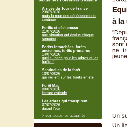
Actualités Forestiers d'Alsace
Equi
Arrivée du Tour de France
23/07/2026
mais la roue des dépérissements
à la
continue
Forêts et sécheresse
"Depu
21/07/2026
une situation qui évolue chaque
franç
semaine
sont 
Forêts intouchées, forêts
ne t
anciennes, forêts primaires
14/07/2026
jeune
quelle liberté pour les arbres et les
forêts ?
Sentinelles de la forêt
10/07/2026
qui veillent sur les forêts en été
Forêt Mag
09/07/2026
lecture estivale
Les arbres qui transpirent
07/07/2026
durant l'été
Un su
> voir toutes les actualités
Un li