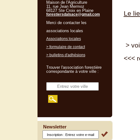
Maison de l'Agriculture
11, rue Jean Mermoz
68127 Ste Croix en Plaine
Le li
forestiersdalsace@gmail.com
Merci de contacter les
associations locales
Associations locales
> voi
> formulaire de contact
> bulletins d'adhésions
<<<
r
Trouver l'association forestière
correspondante à votre ville :
Newsletter