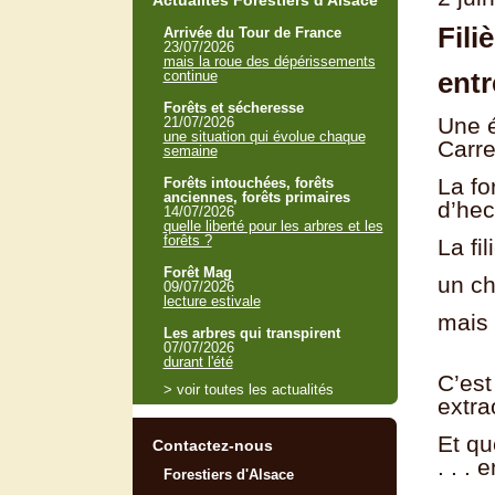
Actualités Forestiers d'Alsace
Filiè
Arrivée du Tour de France
23/07/2026
mais la roue des dépérissements
entr
continue
Forêts et sécheresse
Une é
21/07/2026
une situation qui évolue chaque
Carre
semaine
La fo
Forêts intouchées, forêts
anciennes, forêts primaires
d’hec
14/07/2026
quelle liberté pour les arbres et les
forêts ?
La fi
Forêt Mag
un ch
09/07/2026
lecture estivale
mais 
Les arbres qui transpirent
07/07/2026
durant l'été
C’est
> voir toutes les actualités
extra
Et qu
Contactez-nous
. . . 
Forestiers d'Alsace