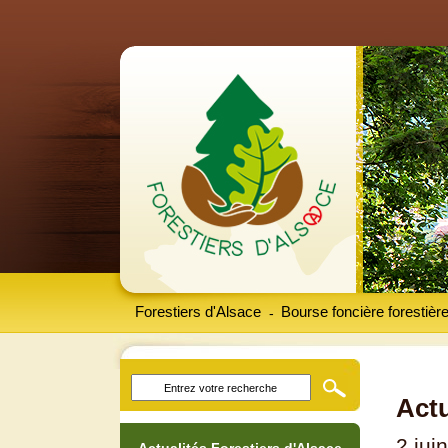
Forestiers d'Alsace
Bourse foncière forestièr
-
Actu
2 jui