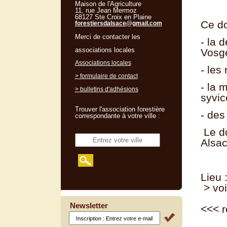
Maison de l'Agriculture
11, rue Jean Mermoz
68127 Ste Croix en Plaine
Ce do
forestiersdalsace@gmail.com
Merci de contacter les
- la 
associations locales
Vosg
Associations locales
- les
> formulaire de contact
- la 
> bulletins d'adhésions
syvic
Trouver l'association forestière
- des
correspondante à votre ville :
Le do
Alsac
Lieu 
> voi
Newsletter
<<<
r