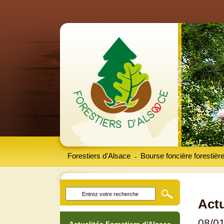
Forestiers d'Alsace
Bourse foncière forestièr
-
Actu
08/0