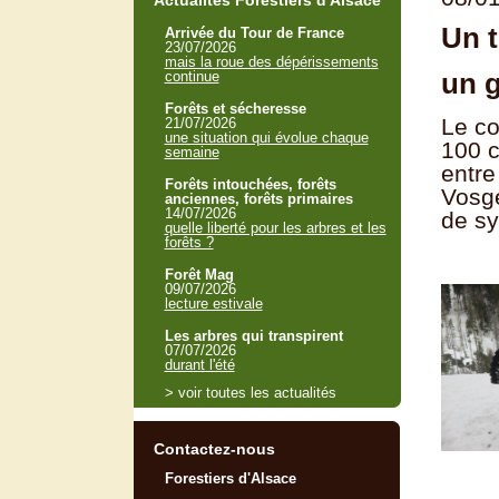
Actualités Forestiers d'Alsace
Un t
Arrivée du Tour de France
23/07/2026
mais la roue des dépérissements
un g
continue
Forêts et sécheresse
Le co
21/07/2026
une situation qui évolue chaque
100 c
semaine
entre
Forêts intouchées, forêts
Vosge
anciennes, forêts primaires
14/07/2026
de sy
quelle liberté pour les arbres et les
forêts ?
Forêt Mag
09/07/2026
lecture estivale
Les arbres qui transpirent
07/07/2026
durant l'été
> voir toutes les actualités
Contactez-nous
Forestiers d'Alsace