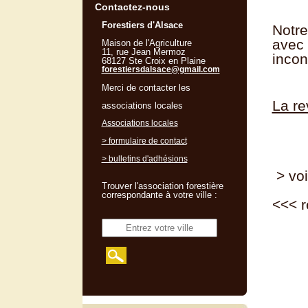
Contactez-nous
Forestiers d'Alsace
Notre
avec
Maison de l'Agriculture
11, rue Jean Mermoz
incon
68127 Ste Croix en Plaine
forestiersdalsace@gmail.com
Merci de contacter les
La re
associations locales
Associations locales
> formulaire de contact
> bulletins d'adhésions
> voi
Trouver l'association forestière
correspondante à votre ville :
<<<
r