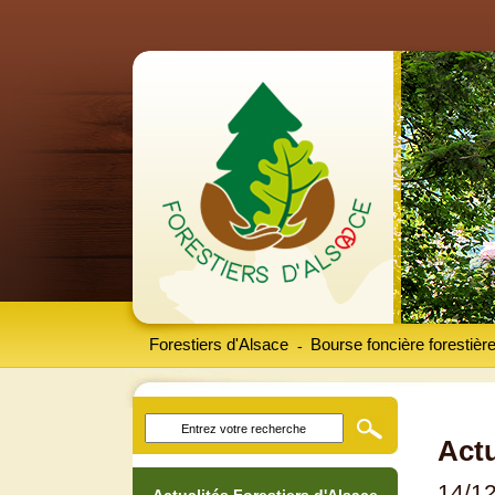
Forestiers d'Alsace
Bourse foncière forestièr
-
Actu
14/1