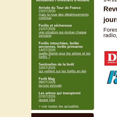
Actualités Forestiers d'Alsace
Rev
Arrivée du Tour de France
23/07/2026
mais la roue des dépérissements
jour
continue
Forêts et sécheresse
Fores
21/07/2026
une situation qui évolue chaque
radio
semaine
Forêts intouchées, forêts
anciennes, forêts primaires
14/07/2026
quelle liberté pour les arbres et les
forêts ?
Sentinelles de la forêt
10/07/2026
qui veillent sur les forêts en été
Forêt Mag
09/07/2026
lecture estivale
Les arbres qui transpirent
07/07/2026
durant l'été
> voir toutes les actualités