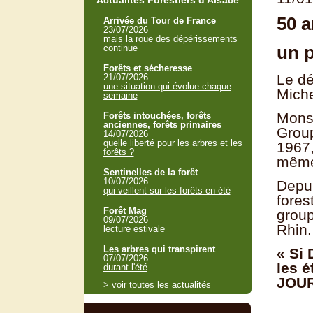
Actualités Forestiers d'Alsace
50 a
Arrivée du Tour de France
23/07/2026
mais la roue des dépérissements
un p
continue
Forêts et sécheresse
Le dé
21/07/2026
une situation qui évolue chaque
Mich
semaine
Monsi
Forêts intouchées, forêts
anciennes, forêts primaires
Group
14/07/2026
quelle liberté pour les arbres et les
1967,
forêts ?
même 
Sentinelles de la forêt
10/07/2026
Depui
qui veillent sur les forêts en été
fores
Forêt Mag
group
09/07/2026
Rhin.
lecture estivale
Les arbres qui transpirent
« Si 
07/07/2026
les é
durant l'été
JOU
> voir toutes les actualités