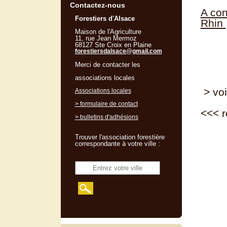
Contactez-nous
A con
Forestiers d'Alsace
Rhin
Maison de l'Agriculture
11, rue Jean Mermoz
68127 Ste Croix en Plaine
forestiersdalsace@gmail.com
Merci de contacter les
associations locales
> voi
Associations locales
> formulaire de contact
<<<
r
> bulletins d'adhésions
Trouver l'association forestière
correspondante à votre ville :