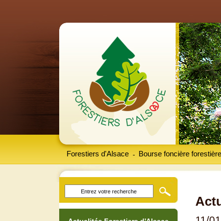
Forestiers d'Alsace
Bourse foncière forestièr
-
Actu
11/0