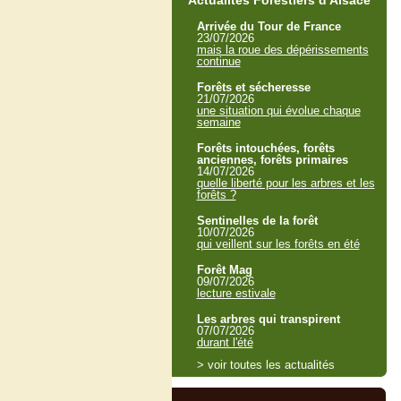
Actualités Forestiers d'Alsace
Arrivée du Tour de France
23/07/2026
mais la roue des dépérissements
continue
Forêts et sécheresse
21/07/2026
une situation qui évolue chaque
semaine
Forêts intouchées, forêts
anciennes, forêts primaires
14/07/2026
quelle liberté pour les arbres et les
forêts ?
Sentinelles de la forêt
10/07/2026
qui veillent sur les forêts en été
Forêt Mag
09/07/2026
lecture estivale
Les arbres qui transpirent
07/07/2026
durant l'été
> voir toutes les actualités