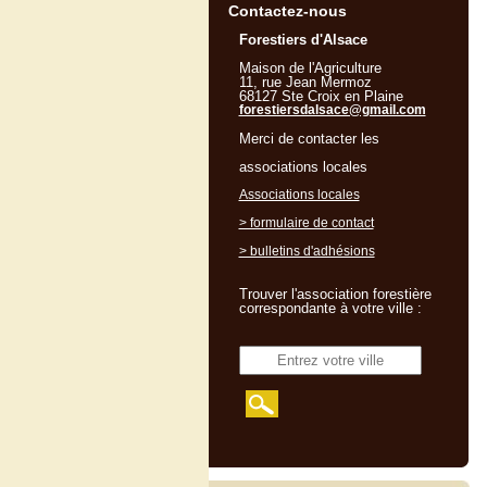
Contactez-nous
Forestiers d'Alsace
Maison de l'Agriculture
11, rue Jean Mermoz
68127 Ste Croix en Plaine
forestiersdalsace@gmail.com
Merci de contacter les
associations locales
Associations locales
> formulaire de contact
> bulletins d'adhésions
Trouver l'association forestière
correspondante à votre ville :