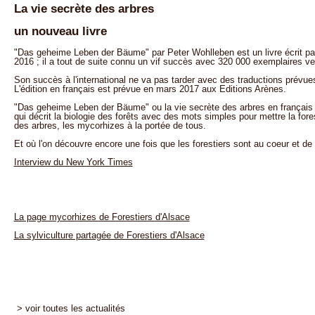
La vie secrète des arbres
un nouveau livre
"Das geheime Leben der Bäume" par Peter Wohlleben est un livre écrit par
2016 ; il a tout de suite connu un vif succès avec 320 000 exemplaires v
Son succès à l'international ne va pas tarder avec des traductions prévu
L'édition en français est prévue en mars 2017 aux Editions Arènes.
"Das geheime Leben der Bäume" ou la vie secrète des arbres en français es
qui décrit la biologie des forêts avec des mots simples pour mettre la fores
des arbres, les mycorhizes à la portée de tous.
Et où l'on découvre encore une fois que les forestiers sont au coeur et de 
Interview du New York Times
La page mycorhizes de Forestiers d'Alsace
La sylviculture partagée de Forestiers d'Alsace
> voir toutes les actualités