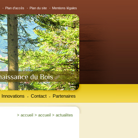
-
Plan d'accès
-
Plan du site
-
Mentions légales
Innovations
Contact
Partenaires
-
-
>
accueil
>
accueil
>
actualites