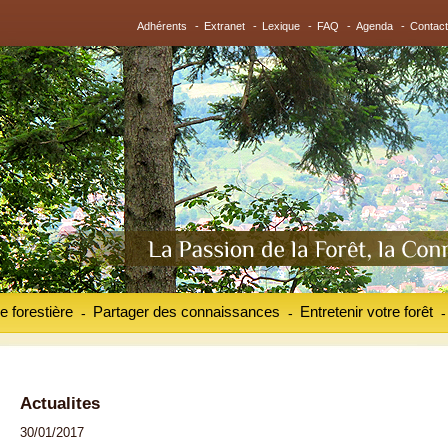
Adhérents
-
Extranet
-
Lexique
-
FAQ
-
Agenda
-
Contact
e forestière
Partager des connaissances
Entretenir votre forêt
-
-
-
Actualites
30/01/2017