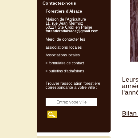
Contactez-nous
Forestiers d'Alsace
Maison de l'Agriculture
11, rue Jean Mermoz
68127 Ste Croix en Plaine
forestiersdalsace@gmail.com
Merci de contacter les
associations locales
Associations locales
> formulaire de contact
> bulletins d'adhésions
Leurs
Trouver l'association forestière
année
correspondante à votre ville :
l'ann
Bilan