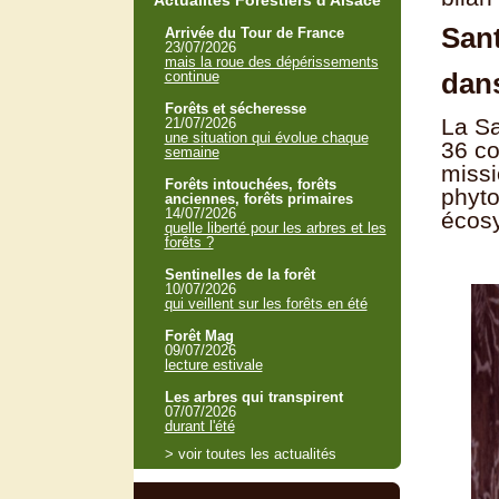
Actualités Forestiers d'Alsace
Sant
Arrivée du Tour de France
23/07/2026
mais la roue des dépérissements
dans
continue
Forêts et sécheresse
La Sa
21/07/2026
une situation qui évolue chaque
36 co
semaine
missi
Forêts intouchées, forêts
phyto
anciennes, forêts primaires
14/07/2026
écosy
quelle liberté pour les arbres et les
forêts ?
Sentinelles de la forêt
10/07/2026
qui veillent sur les forêts en été
Forêt Mag
09/07/2026
lecture estivale
Les arbres qui transpirent
07/07/2026
durant l'été
> voir toutes les actualités