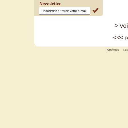
Newsletter
> voi
<<<
r
Adhérents
-
Ext