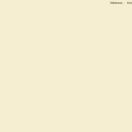
Adhérents
-
Ext