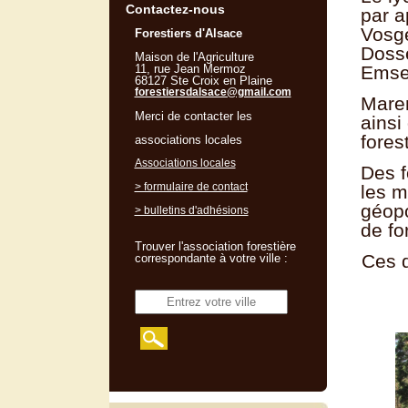
Contactez-nous
par a
Vosge
Forestiers d'Alsace
Dosse
Maison de l'Agriculture
11, rue Jean Mermoz
Emsen
68127 Ste Croix en Plaine
forestiersdalsace@gmail.com
Mare
Merci de contacter les
ainsi
forest
associations locales
Associations locales
Des f
> formulaire de contact
les m
géopo
> bulletins d'adhésions
de fo
Trouver l'association forestière
Ces d
correspondante à votre ville :