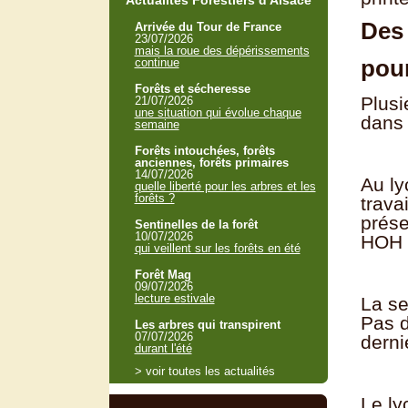
Actualités Forestiers d'Alsace
Des 
Arrivée du Tour de France
23/07/2026
mais la roue des dépérissements
pour
continue
Forêts et sécheresse
Plusi
21/07/2026
une situation qui évolue chaque
dans 
semaine
Forêts intouchées, forêts
anciennes, forêts primaires
14/07/2026
Au ly
quelle liberté pour les arbres et les
forêts ?
trava
prése
Sentinelles de la forêt
10/07/2026
HOH
qui veillent sur les forêts en été
Forêt Mag
09/07/2026
lecture estivale
La se
Pas d
Les arbres qui transpirent
07/07/2026
derni
durant l'été
> voir toutes les actualités
Le ly