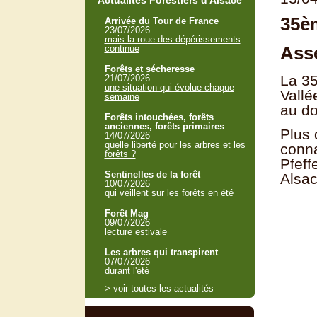
Actualités Forestiers d'Alsace
35è
Arrivée du Tour de France
23/07/2026
mais la roue des dépérissements
Asse
continue
Forêts et sécheresse
La 35
21/07/2026
une situation qui évolue chaque
Vallé
semaine
au do
Forêts intouchées, forêts
anciennes, forêts primaires
Plus 
14/07/2026
quelle liberté pour les arbres et les
conna
forêts ?
Pfeff
Sentinelles de la forêt
Alsac
10/07/2026
qui veillent sur les forêts en été
Forêt Mag
09/07/2026
lecture estivale
Les arbres qui transpirent
07/07/2026
durant l'été
> voir toutes les actualités