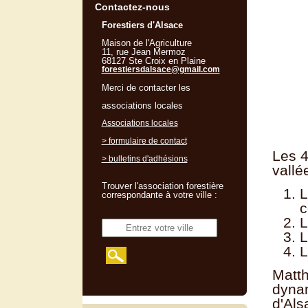
Contactez-nous
Forestiers d'Alsace
Maison de l'Agriculture
11, rue Jean Mermoz
68127 Ste Croix en Plaine
forestiersdalsace@gmail.com
Merci de contacter les
associations locales
Associations locales
> formulaire de contact
Les 4
> bulletins d'adhésions
vallé
Trouver l'association forestière
L
correspondante à votre ville :
c
L
L
L
Matth
dynam
d'Als