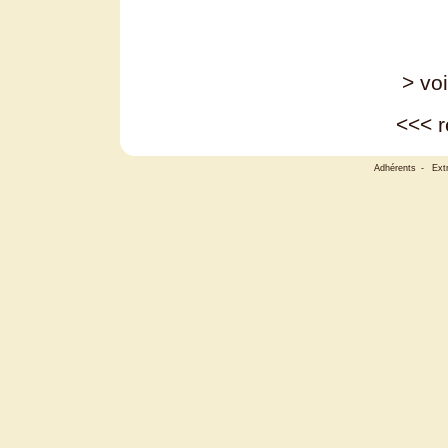
> voi
<<<
r
Adhérents
-
Ext