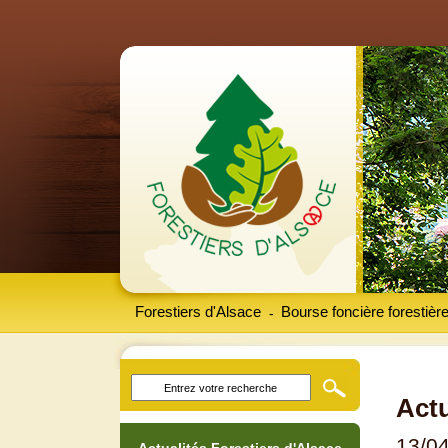
Forestiers d'Alsace
Bourse foncière forestièr
-
Actu
13/0