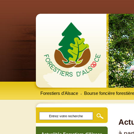
Forestiers d'Alsace
Bourse foncière forestièr
-
Actu
à par