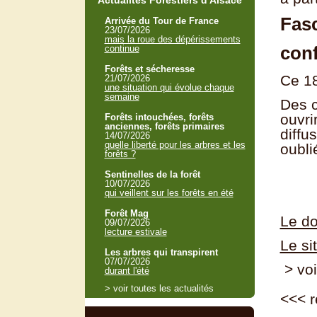
Actualités Forestiers d'Alsace
Fasc
Arrivée du Tour de France
23/07/2026
mais la roue des dépérissements
conf
continue
Forêts et sécheresse
Ce 18
21/07/2026
une situation qui évolue chaque
semaine
Des c
ouvri
Forêts intouchées, forêts
anciennes, forêts primaires
diffu
14/07/2026
quelle liberté pour les arbres et les
oubli
forêts ?
Sentinelles de la forêt
10/07/2026
qui veillent sur les forêts en été
Forêt Mag
Le do
09/07/2026
lecture estivale
Le si
Les arbres qui transpirent
07/07/2026
> voi
durant l'été
> voir toutes les actualités
<<<
r