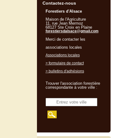
Contactez-nous
Forestiers d'Alsace
Maison de l'Agriculture
11, rue Jean Mermoz
68127 Ste Croix en Plaine
forestiersdalsace@gmail.com
Merci de contacter les
associations locales
Associations locales
> formulaire de contact
> bulletins d'adhésions
Trouver l'association forestière
correspondante à votre ville :