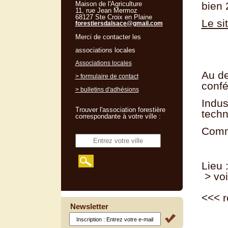
Maison de l'Agriculture
bien 
11, rue Jean Mermoz
68127 Ste Croix en Plaine
Le si
forestiersdalsace@gmail.com
Merci de contacter les
associations locales
Associations locales
Au de
> formulaire de contact
confé
> bulletins d'adhésions
Indus
Trouver l'association forestière
techn
correspondante à votre ville :
Comme
Lieu 
> voi
<<<
r
Newsletter