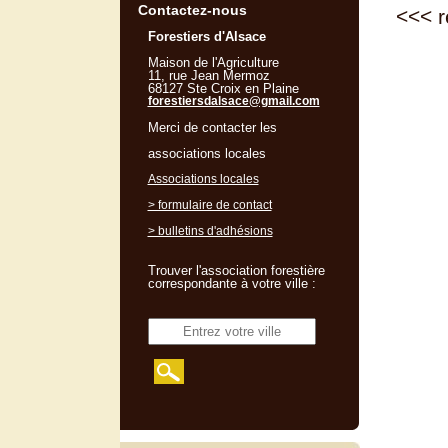
Contactez-nous
<<<
r
Forestiers d'Alsace
Maison de l'Agriculture
11, rue Jean Mermoz
68127 Ste Croix en Plaine
forestiersdalsace@gmail.com
Merci de contacter les
associations locales
Associations locales
> formulaire de contact
> bulletins d'adhésions
Trouver l'association forestière
correspondante à votre ville :