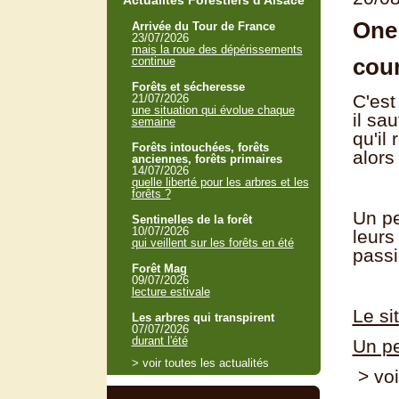
Actualités Forestiers d'Alsace
One
Arrivée du Tour de France
23/07/2026
mais la roue des dépérissements
cour
continue
Forêts et sécheresse
C'est
21/07/2026
une situation qui évolue chaque
il sa
semaine
qu'il
Forêts intouchées, forêts
alors
anciennes, forêts primaires
14/07/2026
quelle liberté pour les arbres et les
forêts ?
Un pe
Sentinelles de la forêt
10/07/2026
leurs
qui veillent sur les forêts en été
passi
Forêt Mag
09/07/2026
lecture estivale
Le si
Les arbres qui transpirent
07/07/2026
durant l'été
Un pe
> voir toutes les actualités
> voi