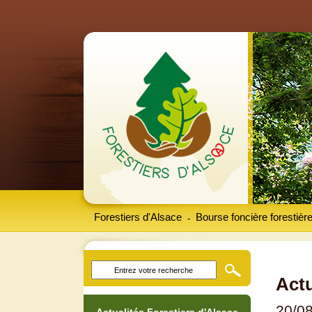
Forestiers d'Alsace
Bourse foncière forestièr
-
Actu
20/0