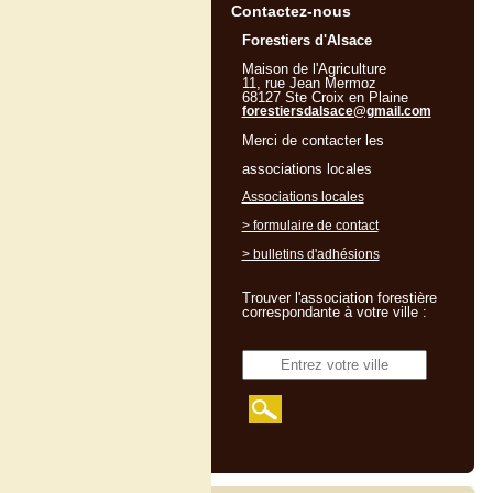
Contactez-nous
Forestiers d'Alsace
Maison de l'Agriculture
11, rue Jean Mermoz
68127 Ste Croix en Plaine
forestiersdalsace@gmail.com
Merci de contacter les
associations locales
Associations locales
> formulaire de contact
> bulletins d'adhésions
Trouver l'association forestière
correspondante à votre ville :