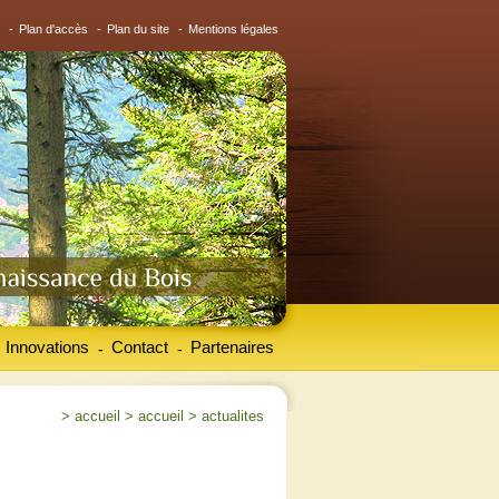
-
Plan d'accès
-
Plan du site
-
Mentions légales
Innovations
Contact
Partenaires
-
-
>
accueil
>
accueil
>
actualites