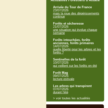
Actualités Forestiers d'Alsace
Arrivée du Tour de France
23/07/2026
mais la roue des dépérissements
continue
Forêts et sécheresse
21/07/2026
une situation qui évolue chaque
semaine
Forêts intouchées, forêts
anciennes, forêts primaires
14/07/2026
quelle liberté pour les arbres et les
forêts ?
Sentinelles de la forêt
10/07/2026
qui veillent sur les forêts en été
Forêt Mag
09/07/2026
lecture estivale
Les arbres qui transpirent
07/07/2026
durant l'été
> voir toutes les actualités