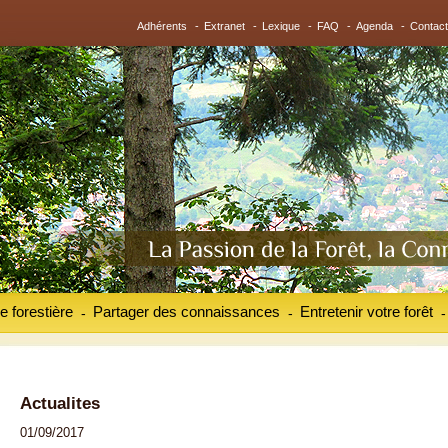
Adhérents
-
Extranet
-
Lexique
-
FAQ
-
Agenda
-
Contact
e forestière
Partager des connaissances
Entretenir votre forêt
-
-
-
Actualites
01/09/2017