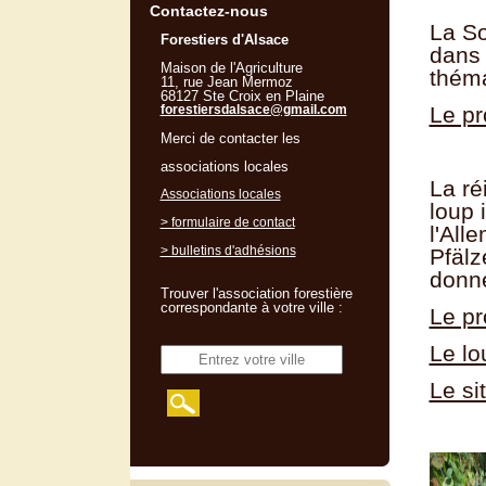
Contactez-nous
La So
Forestiers d'Alsace
dans 
Maison de l'Agriculture
théma
11, rue Jean Mermoz
68127 Ste Croix en Plaine
forestiersdalsace@gmail.com
Le pr
Merci de contacter les
associations locales
La ré
Associations locales
loup 
> formulaire de contact
l'All
> bulletins d'adhésions
Pfälz
donne
Trouver l'association forestière
correspondante à votre ville :
Le pr
Le lo
Le si