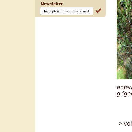
Newsletter
enf
grign
> voi