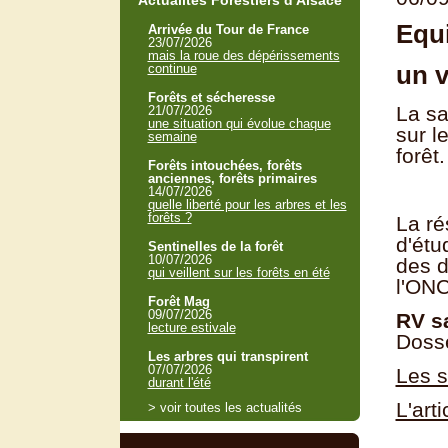
Actualités Forestiers d'Alsace
Equi
Arrivée du Tour de France
23/07/2026
mais la roue des dépérissements
un v
continue
Forêts et sécheresse
La sa
21/07/2026
une situation qui évolue chaque
sur l
semaine
forêt.
Forêts intouchées, forêts
anciennes, forêts primaires
14/07/2026
quelle liberté pour les arbres et les
forêts ?
La ré
d'étu
Sentinelles de la forêt
10/07/2026
des d
qui veillent sur les forêts en été
l'ONC
Forêt Mag
09/07/2026
RV s
lecture estivale
Dosse
Les arbres qui transpirent
07/07/2026
Les s
durant l'été
L'art
> voir toutes les actualités