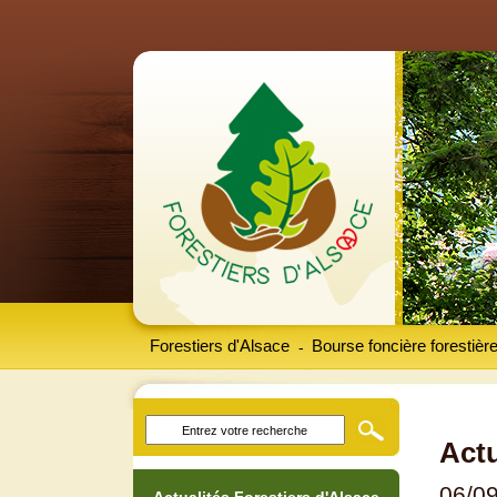
Forestiers d'Alsace
Bourse foncière forestièr
-
Actu
06/0