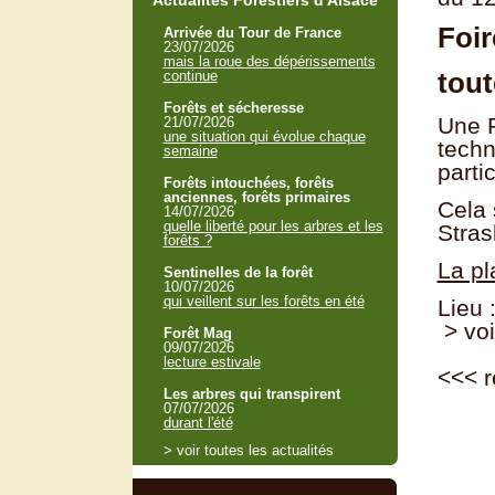
Actualités Forestiers d'Alsace
Foir
Arrivée du Tour de France
23/07/2026
mais la roue des dépérissements
tout
continue
Forêts et sécheresse
Une F
21/07/2026
une situation qui évolue chaque
techn
semaine
parti
Forêts intouchées, forêts
anciennes, forêts primaires
Cela 
14/07/2026
quelle liberté pour les arbres et les
Stras
forêts ?
La pl
Sentinelles de la forêt
10/07/2026
qui veillent sur les forêts en été
Lieu 
> voi
Forêt Mag
09/07/2026
lecture estivale
<<<
r
Les arbres qui transpirent
07/07/2026
durant l'été
> voir toutes les actualités