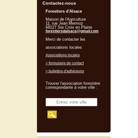
Contactez-nous
Forestiers d'Alsace
Maison de l'Agriculture
11, rue Jean Mermoz
68127 Ste Croix en Plaine
forestiersdalsace@gmail.com
Merci de contacter les
associations locales
Associations locales
> formulaire de contact
> bulletins d'adhésions
Trouver l'association forestière
correspondante à votre ville :