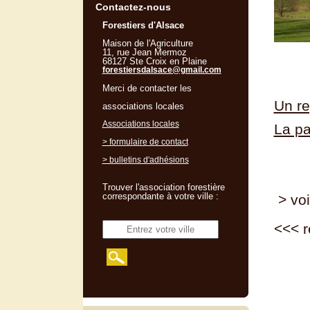
Contactez-nous
Forestiers d'Alsace
Maison de l'Agriculture
11, rue Jean Mermoz
68127 Ste Croix en Plaine
forestiersdalsace@gmail.com
Merci de contacter les
Un r
associations locales
Associations locales
La pa
> formulaire de contact
> bulletins d'adhésions
Trouver l'association forestière
correspondante à votre ville :
> voi
<<<
r