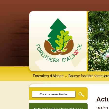
Forestiers d'Alsace
Bourse foncière forestièr
-
Actu
20/1