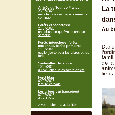
Actualités Forestiers d'Alsace
La t
Arrivée du Tour de France
23/07/2026
mais la roue des dépérissements
dan
continue
Forêts et sécheresse
Au b
21/07/2026
une situation qui évolue chaque
semaine
Forêts intouchées, forêts
Dans 
anciennes, forêts primaires
14/07/2026
l'ord
quelle liberté pour les arbres et les
forêts ?
famil
de la
Sentinelles de la forêt
10/07/2026
anima
qui veillent sur les forêts en été
liens
Forêt Mag
09/07/2026
lecture estivale
Les arbres qui transpirent
07/07/2026
durant l'été
> voir toutes les actualités