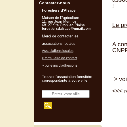
Contactez-nous
!
Forestiers d'Alsace
Maison de l'Agriculture
11, rue Jean Mermoz
Le pr
68127 Ste Croix en Plaine
forestiersdalsace@gmail.com
Merci de contacter les
A con
associations locales
CNPF
Associations locales
> formulaire de contact
> bulletins d'adhésions
Trouver l'association forestière
> voi
correspondante à votre ville :
<<<
r