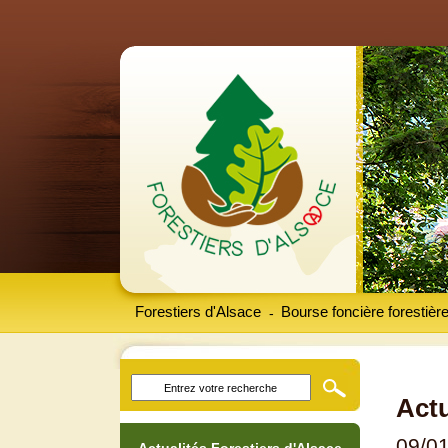
Forestiers d'Alsace
Bourse foncière forestièr
-
Actu
09/0