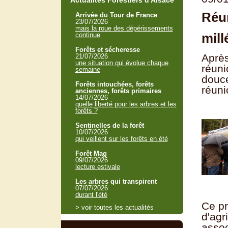
Actualités Forestiers d'Alsace
Réun
Arrivée du Tour de France
23/07/2026
mais la roue des dépérissements
mill
continue
Forêts et sécheresse
Après
21/07/2026
une situation qui évolue chaque
réuni
semaine
douce
Forêts intouchées, forêts
réuni
anciennes, forêts primaires
14/07/2026
quelle liberté pour les arbres et les
forêts ?
Sentinelles de la forêt
10/07/2026
qui veillent sur les forêts en été
Forêt Mag
09/07/2026
lecture estivale
Les arbres qui transpirent
07/07/2026
durant l'été
Ce pr
> voir toutes les actualités
d'agr
assoc