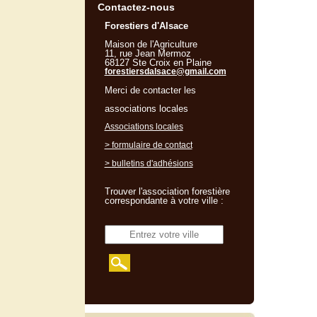
Contactez-nous
Forestiers d'Alsace
Maison de l'Agriculture
11, rue Jean Mermoz
68127 Ste Croix en Plaine
forestiersdalsace@gmail.com
Merci de contacter les
associations locales
Associations locales
> formulaire de contact
> bulletins d'adhésions
Trouver l'association forestière
correspondante à votre ville :