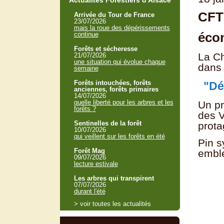
Actualités Forestiers d'Alsace
CFT
Arrivée du Tour de France
23/07/2026
mais la roue des dépérissements
écon
continue
Forêts et sécheresse
La Ch
21/07/2026
une situation qui évolue chaque
dans 
semaine
Forêts intouchées, forêts
"Dé
anciennes, forêts primaires
14/07/2026
quelle liberté pour les arbres et les
Un pr
forêts ?
des V
Sentinelles de la forêt
prota
10/07/2026
qui veillent sur les forêts en été
Pin s
Forêt Mag
embl
09/07/2026
lecture estivale
Les arbres qui transpirent
07/07/2026
durant l'été
> voir toutes les actualités