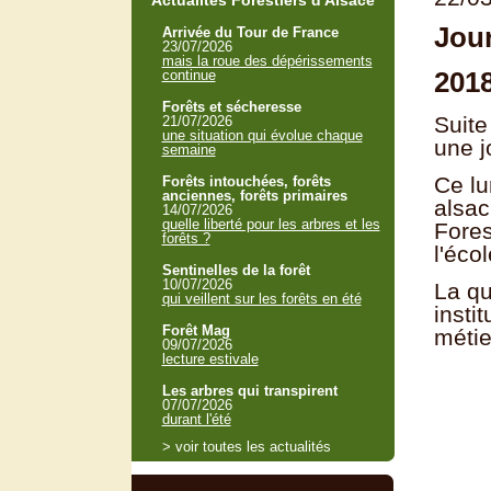
Actualités Forestiers d'Alsace
Jour
Arrivée du Tour de France
23/07/2026
mais la roue des dépérissements
2018
continue
Forêts et sécheresse
Suite
21/07/2026
une situation qui évolue chaque
une j
semaine
Ce lu
Forêts intouchées, forêts
anciennes, forêts primaires
alsac
14/07/2026
quelle liberté pour les arbres et les
Fores
forêts ?
l'éco
Sentinelles de la forêt
10/07/2026
La qu
qui veillent sur les forêts en été
insti
Forêt Mag
métie
09/07/2026
lecture estivale
Les arbres qui transpirent
07/07/2026
durant l'été
> voir toutes les actualités