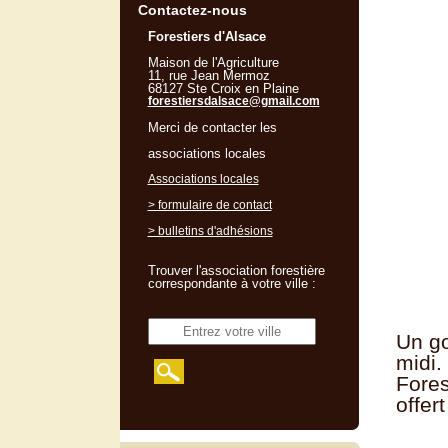
Contactez-nous
Forestiers d'Alsace
Maison de l'Agriculture
11, rue Jean Mermoz
68127 Ste Croix en Plaine
forestiersdalsace@gmail.com
Merci de contacter les
associations locales
Associations locales
> formulaire de contact
> bulletins d'adhésions
Trouver l'association forestière
correspondante à votre ville :
Un go
midi.
Fores
offer