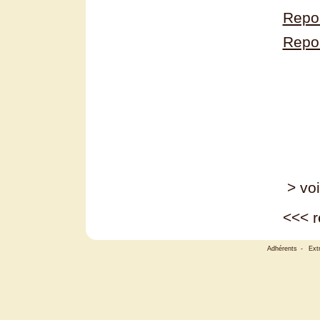
Repor
Repor
> voi
<<<
r
Adhérents
-
Ext