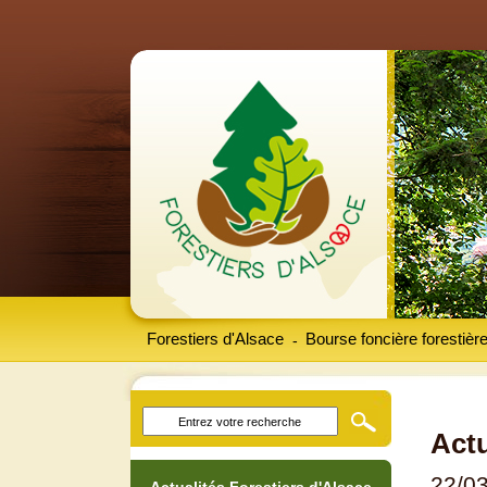
Forestiers d'Alsace
Bourse foncière forestièr
-
Actu
22/0