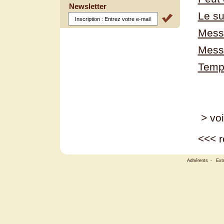
Newsletter
Le su
Mess
Mess
Temp
> voi
<<<
r
Adhérents
-
Ext