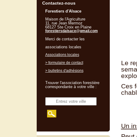
Contactez-nous
Forestiers d'Alsace
Maison de l'Agriculture
11, rue Jean Mermoz
68127 Ste Croix en Plaine
forestiersdalsace@gmail.com
Merci de contacter les
associations locales
Associations locales
Le re
> formulaire de contact
semai
> bulletins d'adhésions
explo
Trouver l'association forestière
Ces f
correspondante à votre ville :
chabl
Un in
Peut 