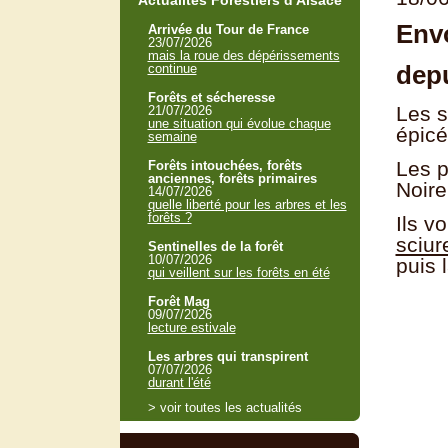
Actualités Forestiers d'Alsace
Envo
Arrivée du Tour de France
23/07/2026
mais la roue des dépérissements
depu
continue
Forêts et sécheresse
Les s
21/07/2026
une situation qui évolue chaque
épicé
semaine
Les p
Forêts intouchées, forêts
anciennes, forêts primaires
Noire
14/07/2026
quelle liberté pour les arbres et les
forêts ?
Ils v
sciur
Sentinelles de la forêt
10/07/2026
puis 
qui veillent sur les forêts en été
Forêt Mag
09/07/2026
lecture estivale
Les arbres qui transpirent
07/07/2026
durant l'été
> voir toutes les actualités