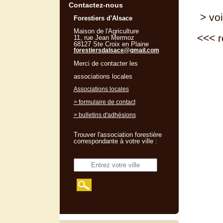
Contactez-nous
> voi
Forestiers d'Alsace
Maison de l'Agriculture
<<<
r
11, rue Jean Mermoz
68127 Ste Croix en Plaine
forestiersdalsace@gmail.com
Merci de contacter les
associations locales
Associations locales
> formulaire de contact
> bulletins d'adhésions
Trouver l'association forestière
correspondante à votre ville :