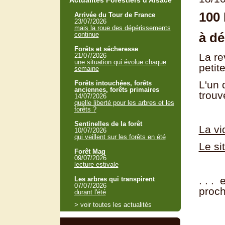
Actualités Forestiers d'Alsace
100 
Arrivée du Tour de France
23/07/2026
mais la roue des dépérissements
à dé
continue
Forêts et sécheresse
La re
21/07/2026
une situation qui évolue chaque
petit
semaine
L'un 
Forêts intouchées, forêts
anciennes, forêts primaires
trouv
14/07/2026
quelle liberté pour les arbres et les
forêts ?
Sentinelles de la forêt
La vi
10/07/2026
qui veillent sur les forêts en été
Le si
Forêt Mag
09/07/2026
lecture estivale
. . .
Les arbres qui transpirent
07/07/2026
proch
durant l'été
> voir toutes les actualités