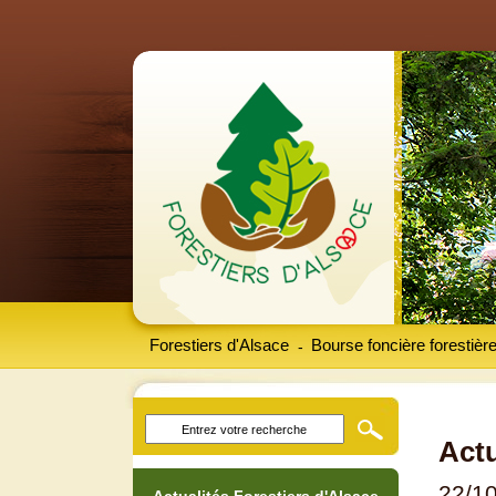
Forestiers d'Alsace
Bourse foncière forestièr
-
Actu
22/1