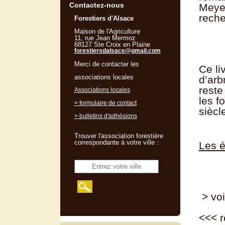
Contactez-nous
Meyer
rech
Forestiers d'Alsace
Maison de l'Agriculture
11, rue Jean Mermoz
68127 Ste Croix en Plaine
forestiersdalsace@gmail.com
Merci de contacter les
Ce li
associations locales
d’arb
reste
Associations locales
les f
> formulaire de contact
siècl
> bulletins d'adhésions
Trouver l'association forestière
correspondante à votre ville :
Les é
> voi
<<<
r