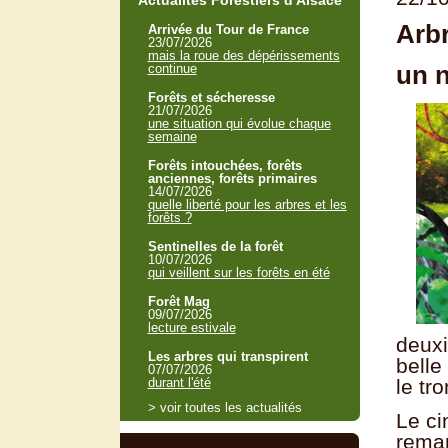
Actualités Forestiers d'Alsace
Arbr
Arrivée du Tour de France
23/07/2026
mais la roue des dépérissements
un n
continue
Forêts et sécheresse
21/07/2026
une situation qui évolue chaque
semaine
Forêts intouchées, forêts
anciennes, forêts primaires
14/07/2026
quelle liberté pour les arbres et les
forêts ?
Sentinelles de la forêt
10/07/2026
qui veillent sur les forêts en été
Forêt Mag
09/07/2026
lecture estivale
deuxi
Les arbres qui transpirent
belle
07/07/2026
durant l'été
le tro
> voir toutes les actualités
Le ci
remar