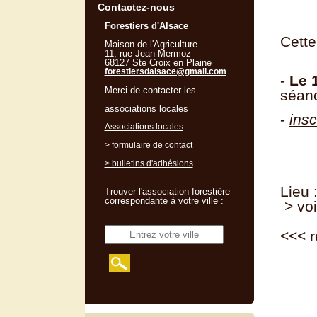
Contactez-nous
Forestiers d'Alsace
Cette
Maison de l'Agriculture
11, rue Jean Mermoz
68127 Ste Croix en Plaine
forestiersdalsace@gmail.com
-
Le 
Merci de contacter les
séanc
associations locales
-
insc
Associations locales
> formulaire de contact
> bulletins d'adhésions
Lieu 
Trouver l'association forestière
correspondante à votre ville :
> voi
<<<
r