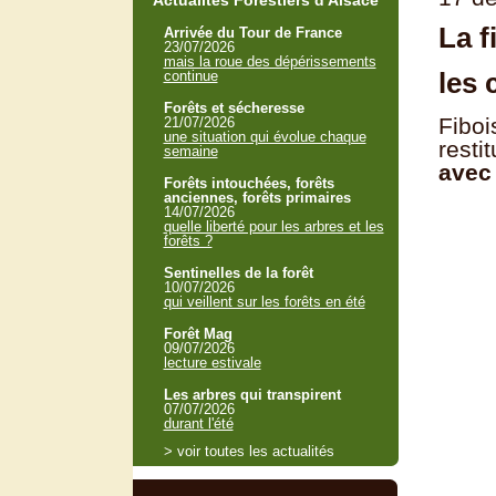
Actualités Forestiers d'Alsace
La f
Arrivée du Tour de France
23/07/2026
mais la roue des dépérissements
les 
continue
Forêts et sécheresse
Fiboi
21/07/2026
une situation qui évolue chaque
resti
semaine
avec 
Forêts intouchées, forêts
anciennes, forêts primaires
14/07/2026
quelle liberté pour les arbres et les
forêts ?
Sentinelles de la forêt
10/07/2026
qui veillent sur les forêts en été
Forêt Mag
09/07/2026
lecture estivale
Les arbres qui transpirent
07/07/2026
durant l'été
> voir toutes les actualités