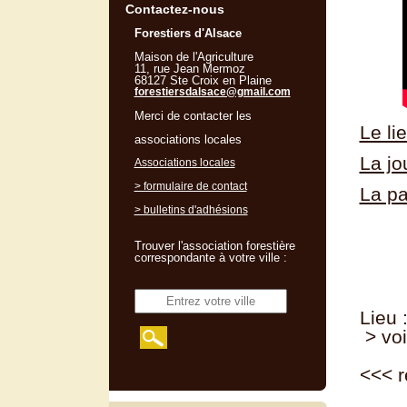
Contactez-nous
Forestiers d'Alsace
Maison de l'Agriculture
11, rue Jean Mermoz
68127 Ste Croix en Plaine
forestiersdalsace@gmail.com
Merci de contacter les
Le li
associations locales
La jo
Associations locales
> formulaire de contact
La pa
> bulletins d'adhésions
Trouver l'association forestière
correspondante à votre ville :
Lieu 
> voi
<<<
r