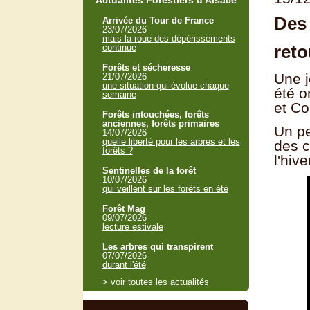
Actualités Forestiers d'Alsace
Des
Arrivée du Tour de France
23/07/2026
mais la roue des dépérissements
reto
continue
Forêts et sécheresse
Une j
21/07/2026
une situation qui évolue chaque
été o
semaine
et Co
Forêts intouchées, forêts
anciennes, forêts primaires
Un pe
14/07/2026
quelle liberté pour les arbres et les
des c
forêts ?
l'hiv
Sentinelles de la forêt
10/07/2026
qui veillent sur les forêts en été
Forêt Mag
09/07/2026
lecture estivale
Les arbres qui transpirent
07/07/2026
durant l'été
> voir toutes les actualités