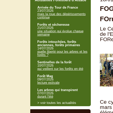
Actualités Forestiers d'Alsace
FO
Arrivée du Tour de France
23/07/2026
mais la roue des dépérissements
FOrm
continue
Forêts et sécheresse
Le Ce
21/07/2026
une situation qui évolue chaque
de l'
semaine
FORes
Forêts intouchées, forêts
anciennes, forêts primaires
14/07/2026
quelle liberté pour les arbres et les
forêts ?
Sentinelles de la forêt
10/07/2026
qui veillent sur les forêts en été
Forêt Mag
09/07/2026
lecture estivale
Les arbres qui transpirent
07/07/2026
durant l'été
Ce cy
> voir toutes les actualités
mars 
éléme