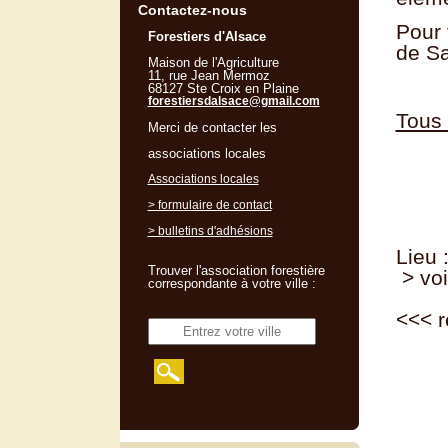
Contactez-nous
Pour 
Forestiers d'Alsace
de Sa
Maison de l'Agriculture
11, rue Jean Mermoz
68127 Ste Croix en Plaine
forestiersdalsace@gmail.com
Tous 
Merci de contacter les
associations locales
Associations locales
> formulaire de contact
> bulletins d'adhésions
Lieu 
Trouver l'association forestière
> voi
correspondante à votre ville :
<<<
r