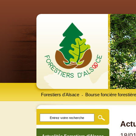
Forestiers d'Alsace
Bourse foncière forestièr
-
Actu
18/0