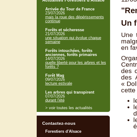
Actualités Forestiers d'Alsace
"Ren
Arrivée du Tour de France
23/07/2026
mais la roue des dépérissements
Un f
continue
Forêts et sécheresse
Une t
21/07/2026
une situation qui évolue chaque
malgr
semaine
en fa
Forêts intouchées, forêts
anciennes, forêts primaires
Orga
14/07/2026
quelle liberté pour les arbres et les
Centr
forêts ?
des c
Forêt Mag
des 
09/07/2026
« Dol
lecture estivale
cette
Les arbres qui transpirent
07/07/2026
l
durant l'été
l
> voir toutes les actualités
d
l
Contactez-nous
é
Forestiers d'Alsace