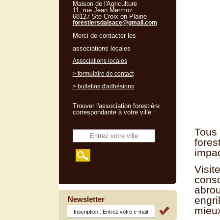
Maison de l'Agriculture
11, rue Jean Mermoz
68127 Ste Croix en Plaine
forestiersdalsace@gmail.com
Merci de contacter les
associations locales
Associations locales
> formulaire de contact
> bulletins d'adhésions
Trouver l'association forestière
correspondante à votre ville :
Tous
fore
impac
Visi
cons
abro
engri
Newsletter
mieux