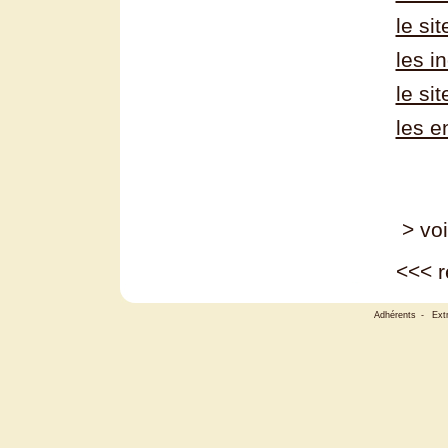
le si
les i
le si
les e
> voi
<<<
r
Adhérents
-
Ext