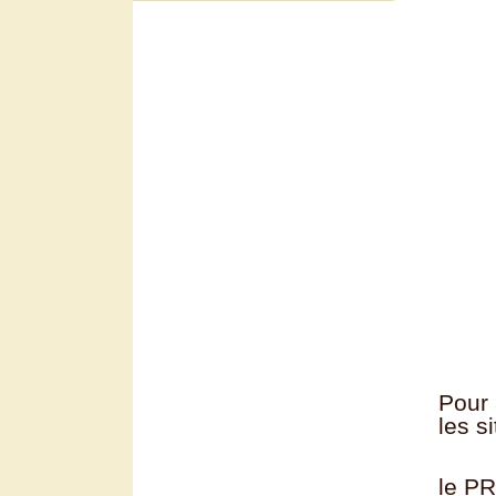
Pour 
les s
le P