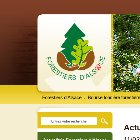
Forestiers d'Alsace
Bourse foncière forestièr
-
Actu
11/0