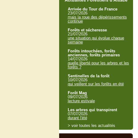
Actualités Forestiers d'Alsace
Arrivée du Tour de France
23/07/2026
mais la roue des dépérissements
continue
Forêts et sécheresse
21/07/2026
une situation qui évolue chaque
semaine
Forêts intouchées, forêts
anciennes, forêts primaires
14/07/2026
quelle liberté pour les arbres et les
forêts ?
Sentinelles de la forêt
10/07/2026
qui veillent sur les forêts en été
Forêt Mag
09/07/2026
lecture estivale
Les arbres qui transpirent
07/07/2026
durant l'été
> voir toutes les actualités