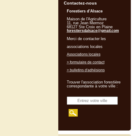
Contactez-nous
Forestiers d'Alsace
Maison de l'Agriculture
11, rue Jean Mermoz
68127 Ste Croix en Plaine
forestiersdalsace@gmail.com
Merci de contacter les
associations locales
Associations locales
> formulaire de contact
> bulletins d'adhésions
Trouver l'association forestière
correspondante à votre ville :