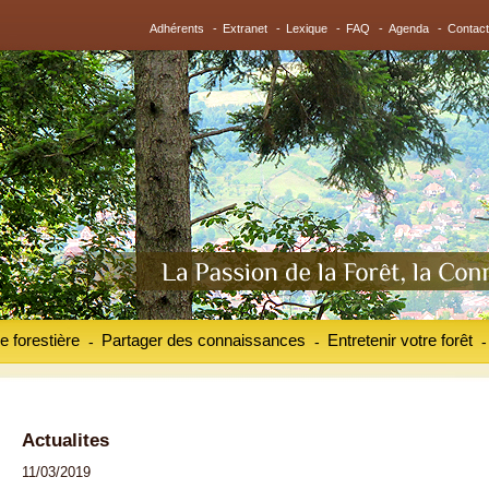
Adhérents
-
Extranet
-
Lexique
-
FAQ
-
Agenda
-
Contact
e forestière
Partager des connaissances
Entretenir votre forêt
-
-
-
Actualites
11/03/2019