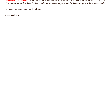
octobre prochain
où nous aborderons les outils internet du cadastre et d
d’obtenir une foule d’information et de dégrossir le travail pour la délimitati
> voir toutes les actualités
<<<
retour