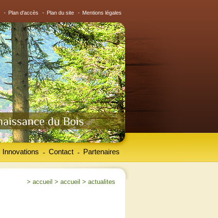
-
Plan d'accès
-
Plan du site
-
Mentions légales
Innovations
Contact
Partenaires
-
-
>
accueil
>
accueil
>
actualites