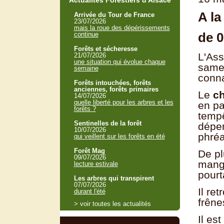
Actualités Forestiers d'Alsace
A la
Arrivée du Tour de France
23/07/2026
mais la roue des dépérissements
de 0
continue
Forêts et sécheresse
L'Ass
21/07/2026
une situation qui évolue chaque
samed
semaine
conna
Forêts intouchées, forêts
anciennes, forêts primaires
Le
c
14/07/2026
quelle liberté pour les arbres et les
en pa
forêts ?
tempê
Sentinelles de la forêt
déper
10/07/2026
phréa
qui veillent sur les forêts en été
Forêt Mag
De pl
09/07/2026
mangé
lecture estivale
pourt
Les arbres qui transpirent
07/07/2026
Il re
durant l'été
frêne
> voir toutes les actualités
Il es