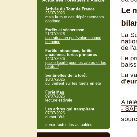
Actualités Forestiers d'Alsace
Le m
Arrivée du Tour de France
23/07/2026
mais la roue des dépérissements
bila
continue
Forêts et sécheresse
La So
21/07/2026
une situation qui évolue chaque
natio
semaine
de l'
Forêts intouchées, forêts
anciennes, forêts primaires
Le pr
14/07/2026
quelle liberté pour les arbres et les
baiss
forêts ?
La va
Sentinelles de la forêt
10/07/2026
d'eu
qui veillent sur les forêts en été
Forêt Mag
09/07/2026
lecture estivale
A tél
- SA
Les arbres qui transpirent
07/07/2026
durant l'été
sour
> voir toutes les actualités