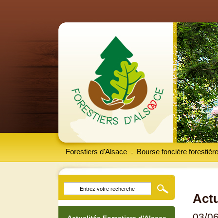
Forestiers d'Alsace
Bourse foncière forestièr
-
Actu
03/0