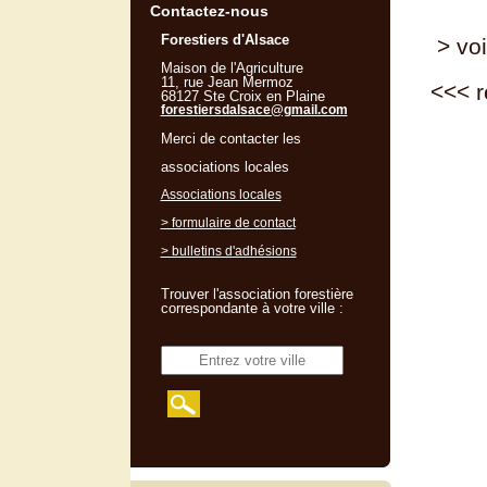
Contactez-nous
Forestiers d'Alsace
> voi
Maison de l'Agriculture
11, rue Jean Mermoz
<<<
r
68127 Ste Croix en Plaine
forestiersdalsace@gmail.com
Merci de contacter les
associations locales
Associations locales
> formulaire de contact
> bulletins d'adhésions
Trouver l'association forestière
correspondante à votre ville :