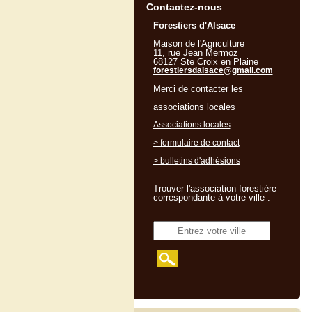
Contactez-nous
Forestiers d'Alsace
Maison de l'Agriculture
11, rue Jean Mermoz
68127 Ste Croix en Plaine
forestiersdalsace@gmail.com
Merci de contacter les
associations locales
Associations locales
> formulaire de contact
> bulletins d'adhésions
Trouver l'association forestière
correspondante à votre ville :