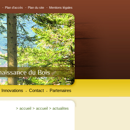
-
Plan d'accès
-
Plan du site
-
Mentions légales
Innovations
Contact
Partenaires
-
-
>
accueil
>
accueil
>
actualites