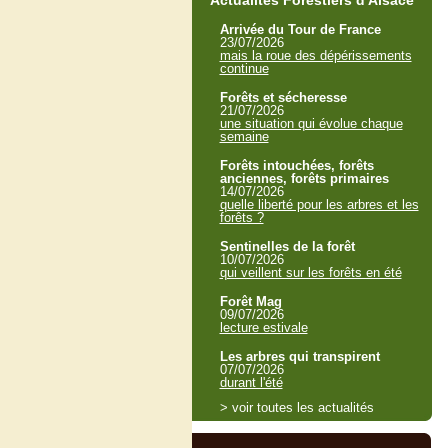
Actualités Forestiers d'Alsace
Arrivée du Tour de France
23/07/2026
mais la roue des dépérissements
continue
Forêts et sécheresse
21/07/2026
une situation qui évolue chaque
semaine
Forêts intouchées, forêts
anciennes, forêts primaires
14/07/2026
quelle liberté pour les arbres et les
forêts ?
Sentinelles de la forêt
10/07/2026
qui veillent sur les forêts en été
Forêt Mag
09/07/2026
lecture estivale
Les arbres qui transpirent
07/07/2026
durant l'été
> voir toutes les actualités