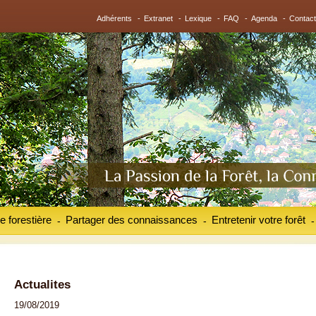
Adhérents
-
Extranet
-
Lexique
-
FAQ
-
Agenda
-
Contact
e forestière
Partager des connaissances
Entretenir votre forêt
-
-
-
Actualites
19/08/2019