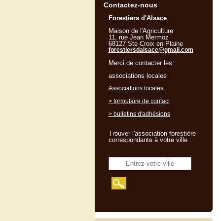
Contactez-nous
Forestiers d'Alsace
Maison de l'Agriculture
11, rue Jean Mermoz
68127 Ste Croix en Plaine
forestiersdalsace@gmail.com
Merci de contacter les
associations locales
Associations locales
> formulaire de contact
> bulletins d'adhésions
Trouver l'association forestière
correspondante à votre ville :