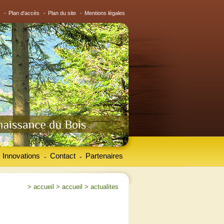
-
Plan d'accès
-
Plan du site
-
Mentions légales
Innovations
Contact
Partenaires
-
-
>
accueil
>
accueil
>
actualites