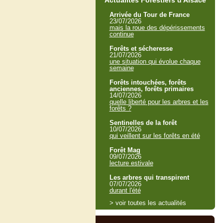
Actualités Forestiers d'Alsace
Arrivée du Tour de France
23/07/2026
mais la roue des dépérissements
continue
Forêts et sécheresse
21/07/2026
une situation qui évolue chaque
semaine
Forêts intouchées, forêts
anciennes, forêts primaires
14/07/2026
quelle liberté pour les arbres et les
forêts ?
Sentinelles de la forêt
10/07/2026
qui veillent sur les forêts en été
Forêt Mag
09/07/2026
lecture estivale
Les arbres qui transpirent
07/07/2026
durant l'été
> voir toutes les actualités