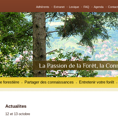
Adhérents
-
Extranet
-
Lexique
-
FAQ
-
Agenda
-
Contact
e forestière
Partager des connaissances
Entretenir votre forêt
-
-
-
Actualites
12 et 13 octobre