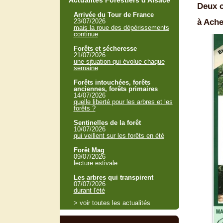
Actualités Forestiers d'Alsace
Deux c
Arrivée du Tour de France
23/07/2026
à Ache
mais la roue des dépérissements
continue
Forêts et sécheresse
21/07/2026
une situation qui évolue chaque
semaine
Forêts intouchées, forêts
anciennes, forêts primaires
14/07/2026
quelle liberté pour les arbres et les
forêts ?
Sentinelles de la forêt
10/07/2026
qui veillent sur les forêts en été
Forêt Mag
09/07/2026
lecture estivale
Les arbres qui transpirent
07/07/2026
durant l'été
> voir toutes les actualités