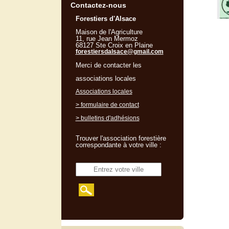
Contactez-nous
Forestiers d'Alsace
Maison de l'Agriculture
11, rue Jean Mermoz
68127 Ste Croix en Plaine
forestiersdalsace@gmail.com
Merci de contacter les
associations locales
Associations locales
> formulaire de contact
> bulletins d'adhésions
Trouver l'association forestière
correspondante à votre ville :