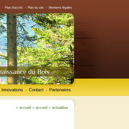
-
Plan d'accès
-
Plan du site
-
Mentions légales
Innovations
Contact
Partenaires
-
-
>
accueil
>
accueil
>
actualites