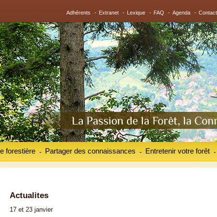
Adhérents
-
Extranet
-
Lexique
-
FAQ
-
Agenda
-
Contact
e forestière
Partager des connaissances
Entretenir votre forêt
-
-
-
Actualites
17 et 23 janvier