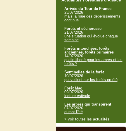
Actualités Forestiers d'Alsace
Arrivée du Tour de France
23/07/2026
mais la roue des dépérissements
continue
Forêts et sécheresse
21/07/2026
une situation qui évolue chaque
semaine
Forêts intouchées, forêts
anciennes, forêts primaires
14/07/2026
quelle liberté pour les arbres et les
forêts ?
Sentinelles de la forêt
10/07/2026
qui veillent sur les forêts en été
Forêt Mag
09/07/2026
lecture estivale
Les arbres qui transpirent
07/07/2026
durant l'été
> voir toutes les actualités