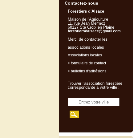
Contactez-nous
Forestiers d'Alsace
Maison de l'Agriculture
11, rue Jean Mermoz
68127 Ste Croix en Plaine
forestiersdalsace@gmail.com
Merci de contacter les
associations locales
Associations locales
> formulaire de contact
> bulletins d'adhésions
Trouver l'association forestière
correspondante à votre ville :