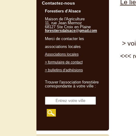
Le li
Contactez-nous
Forestiers d'Alsace
Maison de l'Agriculture
11, rue Jean Mermoz
68127 Ste Croix en Plaine
forestiersdalsace@gmail.com
Merci de contacter les
> voi
associations locales
Associations locales
<<<
r
> formulaire de contact
> bulletins d'adhésions
Trouver l'association forestière
correspondante à votre ville :