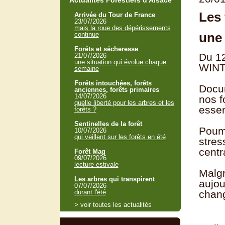
Actualités Forestiers d'Alsace
Les 
Arrivée du Tour de France
23/07/2026
mais la roue des dépérissements
une 
continue
Forêts et sécheresse
Du 12
21/07/2026
une situation qui évolue chaque
WIN
semaine
Forêts intouchées, forêts
Docum
anciennes, forêts primaires
14/07/2026
nos f
quelle liberté pour les arbres et les
essen
forêts ?
Sentinelles de la forêt
Poumo
10/07/2026
qui veillent sur les forêts en été
stres
centr
Forêt Mag
09/07/2026
lecture estivale
Malgr
Les arbres qui transpirent
aujou
07/07/2026
durant l'été
chang
> voir toutes les actualités