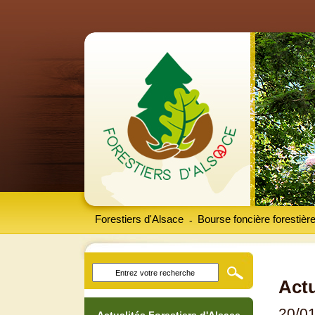
Forestiers d'Alsace
Bourse foncière forestièr
-
Actu
20/0