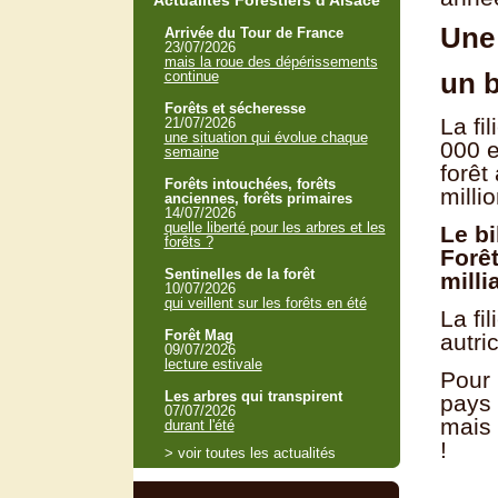
Actualités Forestiers d'Alsace
Une 
Arrivée du Tour de France
23/07/2026
mais la roue des dépérissements
un b
continue
Forêts et sécheresse
La fi
21/07/2026
une situation qui évolue chaque
000 e
semaine
forêt
Forêts intouchées, forêts
milli
anciennes, forêts primaires
14/07/2026
quelle liberté pour les arbres et les
Le bi
forêts ?
Forêt
Sentinelles de la forêt
milli
10/07/2026
qui veillent sur les forêts en été
La fi
Forêt Mag
autri
09/07/2026
lecture estivale
Pour 
Les arbres qui transpirent
pays 
07/07/2026
mais 
durant l'été
!
> voir toutes les actualités