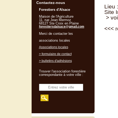
Contactez-nous
Lieu 
Forestiers d'Alsace
Site 
Maison de l'Agriculture
> voi
11, rue Jean Mermoz
68127 Ste Croix en Plaine
forestiersdalsace@gmail.com
<<<
r
Merci de contacter les
associations locales
Associations locales
> formulaire de contact
> bulletins d'adhésions
Trouver l'association forestière
correspondante à votre ville :