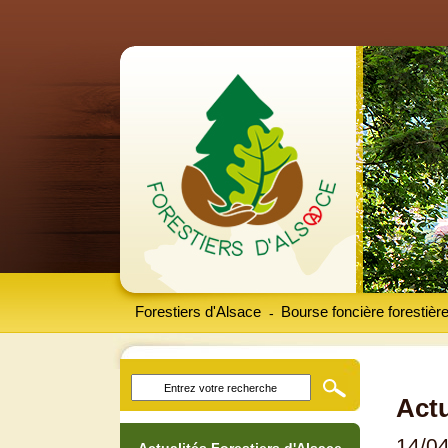
Forestiers d'Alsace
Bourse foncière forestièr
-
Actu
14/0