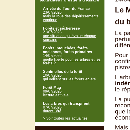
Actualités Forestiers d'Alsace
Le 
Arrivée du Tour de France
23/07/2026
mais la roue des dépérissements
du b
continue
Forêts et sécheresse
La p
21/07/2026
une situation qui évolue chaque
pertu
semaine
diffé
Forêts intouchées, forêts
anciennes, forêts primaires
Pour 
14/07/2026
quelle liberté pour les arbres et les
confi
forêts ?
piste
Sentinelles de la forêt
10/07/2026
L'arb
qui veillent sur les forêts en été
indé
Forêt Mag
le rép
09/07/2026
lecture estivale
La pu
Les arbres qui transpirent
recon
07/07/2026
que l
durant l'été
écono
> voir toutes les actualités
Mais 