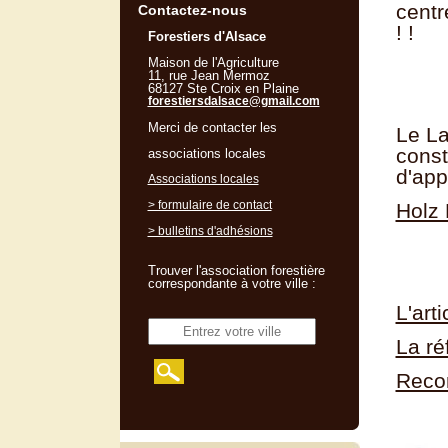
centr
Contactez-nous
! !
Forestiers d'Alsace
Maison de l'Agriculture
11, rue Jean Mermoz
68127 Ste Croix en Plaine
forestiersdalsace@gmail.com
Merci de contacter les
Le La
const
associations locales
d'app
Associations locales
> formulaire de contact
Holz 
> bulletins d'adhésions
Trouver l'association forestière
correspondante à votre ville :
L'art
La ré
Recon