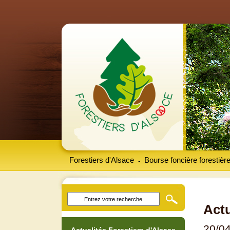
Forestiers d'Alsace
Bourse foncière forestièr
-
Actu
20/0