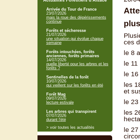
Actualités Forestiers d'Alsace
Atte
Arrivée du Tour de France
23/07/2026
mais la roue des dépérissements
plus
continue
Forêts et sécheresse
Plusi
21/07/2026
une situation qui évolue chaque
ces d
semaine
le 8 
Forêts intouchées, forêts
anciennes, forêts primaires
14/07/2026
le 11
quelle liberté pour les arbres et les
forêts ?
le 16
Sentinelles de la forêt
10/07/2026
les 1
qui veillent sur les forêts en été
et su
Forêt Mag
09/07/2026
le 23
lecture estivale
les 2
Les arbres qui transpirent
07/07/2026
hecta
durant l'été
> voir toutes les actualités
le 27
circo