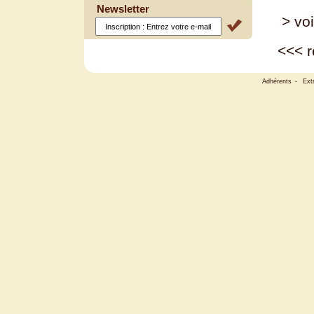
Newsletter
> voi
<<<
r
Adhérents
-
Ext