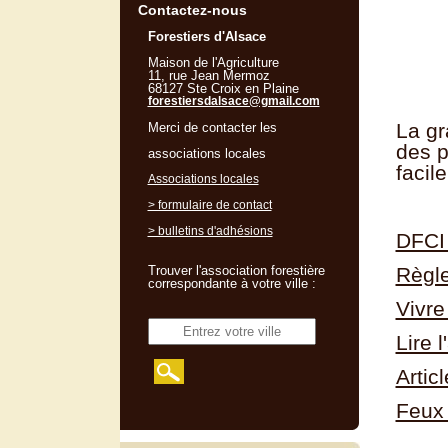
Contactez-nous
Forestiers d'Alsace
Maison de l'Agriculture
11, rue Jean Mermoz
68127 Ste Croix en Plaine
forestiersdalsace@gmail.com
La gr
Merci de contacter les
des p
associations locales
facil
Associations locales
> formulaire de contact
> bulletins d'adhésions
DFCI 
Trouver l'association forestière
Règle
correspondante à votre ville :
Vivre
Lire 
Artic
Feux 