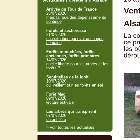
Actualités Forestiers d'Alsace
Vent
Arrivée du Tour de France
23/07/2026
mais la roue des dépérissements
Als
continue
Forêts et sécheresse
La co
21/07/2026
une situation qui évolue chaque
ce pr
semaine
les b
Forêts intouchées, forêts
dérou
anciennes, forêts primaires
14/07/2026
quelle liberté pour les arbres et les
forêts ?
Sentinelles de la forêt
10/07/2026
qui veillent sur les forêts en été
Forêt Mag
09/07/2026
lecture estivale
Les arbres qui transpirent
07/07/2026
durant l'été
> voir toutes les actualités