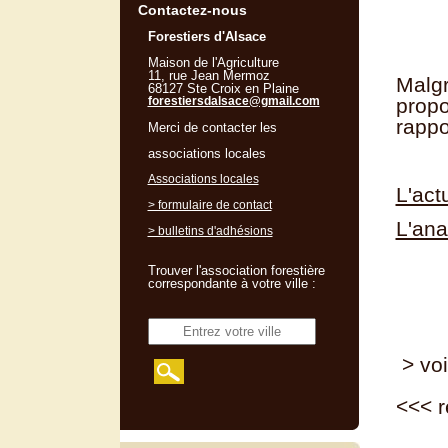
Contactez-nous
Forestiers d'Alsace
Maison de l'Agriculture
11, rue Jean Mermoz
Malgr
68127 Ste Croix en Plaine
forestiersdalsace@gmail.com
propo
rappo
Merci de contacter les
associations locales
Associations locales
L'act
> formulaire de contact
L'ana
> bulletins d'adhésions
Trouver l'association forestière
correspondante à votre ville :
> voi
<<<
r